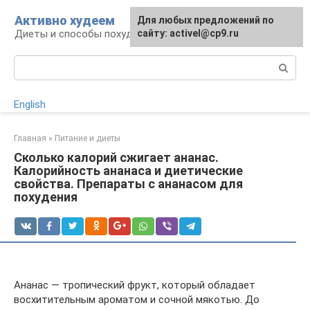
Перейти
Активно худеем
Для любых предложений по
к
Диеты и способы похудения
сайту: activel@cp9.ru
контенту
Поиск:
English
Главная
»
Питание и диеты
Сколько калорий сжигает ананас.
Калорийность ананаса и диетические
свойства. Препараты с ананасом для
похудения
Ананас — тропический фрукт, который обладает
восхитительным ароматом и сочной мякотью. До