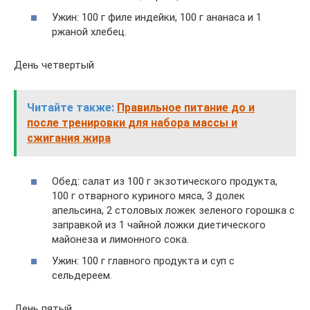
Ужин: 100 г филе индейки, 100 г ананаса и 1
ржаной хлебец.
День четвертый
Читайте также:
Правильное питание до и
после тренировки для набора массы и
сжигания жира
Обед: салат из 100 г экзотического продукта,
100 г отварного куриного мяса, 3 долек
апельсина, 2 столовых ложек зеленого горошка с
заправкой из 1 чайной ложки диетического
майонеза и лимонного сока.
Ужин: 100 г главного продукта и суп с
сельдереем.
День пятый