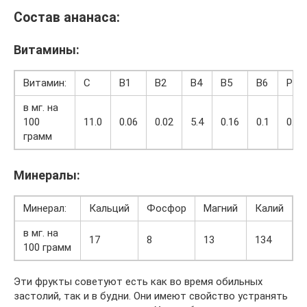
Состав ананаса:
Витамины:
Витамин:
С
В1
В2
В4
В5
В6
РР
в мг. на
100
11.0
0.06
0.02
5.4
0.16
0.1
0.4
грамм
Минералы:
Минерал:
Кальций
Фосфор
Магний
Калий
в мг. на
17
8
13
134
100 грамм
Эти фрукты советуют есть как во время обильных
застолий, так и в будни. Они имеют свойство устранять