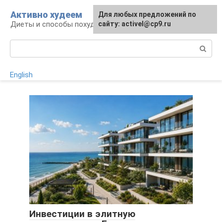
Перейти
Активно худеем
Для любых предложений по
к
Диеты и способы похудения
сайту: activel@cp9.ru
контенту
Поиск:
English
Инвестиции в элитную