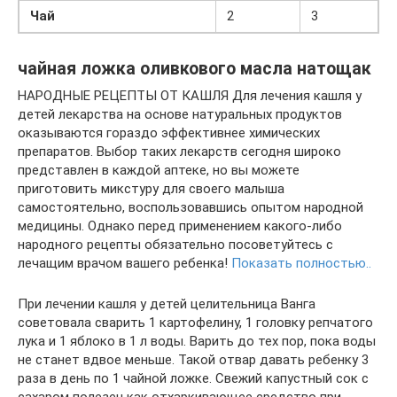
Чай
2
3
чайная ложка оливкового масла натощак
НАРОДНЫЕ РЕЦЕПТЫ ОТ КАШЛЯ Для лечения кашля у
детей лекарства на основе натуральных продуктов
оказываются гораздо эффективнее химических
препаратов. Выбор таких лекарств сегодня широко
представлен в каждой аптеке, но вы можете
приготовить микстуру для своего малыша
самостоятельно, воспользовавшись опытом народной
медицины. Однако перед применением какого-либо
народного рецепты обязательно посоветуйтесь с
лечащим врачом вашего ребенка!
Показать полностью..
При лечении кашля у детей целительница Ванга
советовала сварить 1 картофелину, 1 головку репчатого
лука и 1 яблоко в 1 л воды. Варить до тех пор, пока воды
не станет вдвое меньше. Такой отвар давать ребенку 3
раза в день по 1 чайной ложке. Свежий капустный сок с
сахаром полезен как отхаркивающее средство при