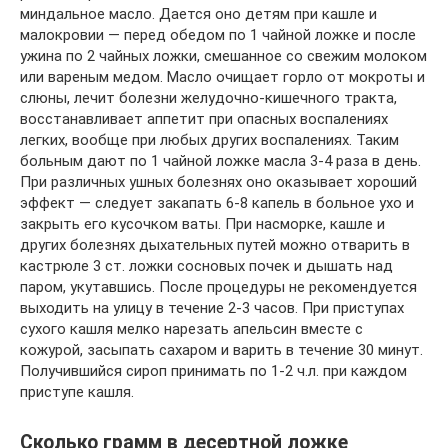
миндальное масло. Дается оно детям при кашле и
малокровии — перед обедом по 1 чайной ложке и после
ужина по 2 чайных ложки, смешанное со свежим молоком
или вареным медом. Масло очищает горло от мокроты и
слюны, лечит болезни желудочно-кишечного тракта,
восстанавливает аппетит при опасных воспалениях
легких, вообще при любых других воспалениях. Таким
больным дают по 1 чайной ложке масла 3-4 раза в день.
При различных ушных болезнях оно оказывает хороший
эффект — следует закапать 6-8 капель в больное ухо и
закрыть его кусочком ваты. При насморке, кашле и
других болезнях дыхательных путей можно отварить в
кастрюле 3 ст. ложки сосновых почек и дышать над
паром, укутавшись. После процедуры не рекомендуется
выходить на улицу в течение 2-3 часов. При приступах
сухого кашля мелко нарезать апельсин вместе с
кожурой, засыпать сахаром и варить в течение 30 минут.
Получившийся сироп принимать по 1-2 ч.л. при каждом
приступе кашля.
Сколько грамм в десертной ложке