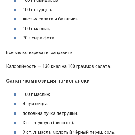
100 г помидоров;
100 г огурцов;
листья салата и базилика;
100 г маслин;
70 г сыра фета.
Всё мелко нарезать, заправить.
Калорийность — 130 ккал на 100 граммов салата.
Салат-композиция по-испански
100 г маслин;
4 луковицы;
половина пучка петрушки;
3 ст. л. уксуса (винного);
3 ст. л. масла; молотый чёрный перец, соль.