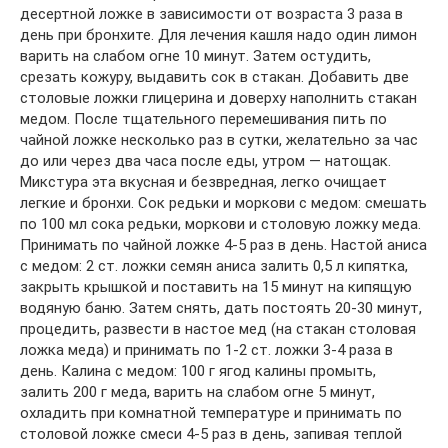
десертной ложке в зависимости от возраста 3 раза в
день при бронхите. Для лечения кашля надо один лимон
варить на слабом огне 10 минут. Затем остудить,
срезать кожуру, выдавить сок в стакан. Добавить две
столовые ложки глицерина и доверху наполнить стакан
медом. После тщательного перемешивания пить по
чайной ложке несколько раз в сутки, желательно за час
до или через два часа после еды, утром — натощак.
Микстура эта вкусная и безвредная, легко очищает
легкие и бронхи. Сок редьки и моркови с медом: смешать
по 100 мл сока редьки, моркови и столовую ложку меда.
Принимать по чайной ложке 4-5 раз в день. Настой аниса
с медом: 2 ст. ложки семян аниса залить 0,5 л кипятка,
закрыть крышкой и поставить на 15 минут на кипящую
водяную баню. Затем снять, дать постоять 20-30 минут,
процедить, развести в настое мед (на стакан столовая
ложка меда) и принимать по 1-2 ст. ложки 3-4 раза в
день. Калина с медом: 100 г ягод калины промыть,
залить 200 г меда, варить на слабом огне 5 минут,
охладить при комнатной температуре и принимать по
столовой ложке смеси 4-5 раз в день, запивая теплой