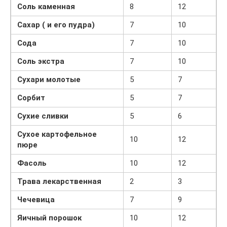
Соль каменная
8
12
Сахар ( и его пудра)
7
10
Сода
7
10
Соль экстра
7
10
Сухари молотые
5
7
Сорбит
5
7
Сухие сливки
5
6
Сухое картофельное
10
12
пюре
Фасоль
10
12
Трава лекарственная
2
3
Чечевица
7
9
Яичный порошок
10
12