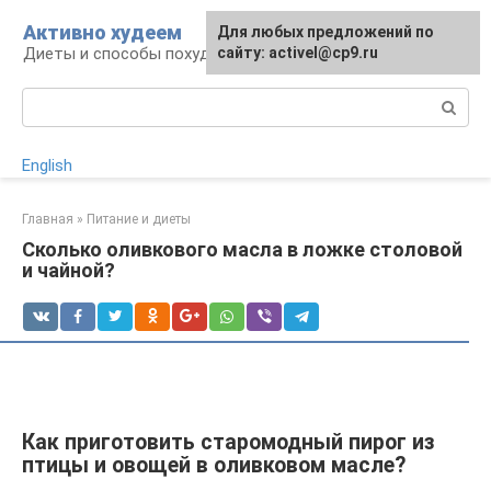
Перейти
Активно худеем
Для любых предложений по
к
Диеты и способы похудения
сайту: activel@cp9.ru
контенту
Поиск:
English
Главная
»
Питание и диеты
Сколько оливкового масла в ложке столовой
и чайной?
Как приготовить старомодный пирог из
птицы и овощей в оливковом масле?