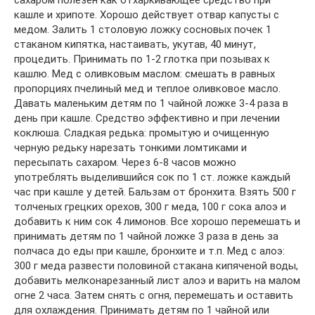
кашле и хрипоте. Хорошо действует отвар капусты с
медом. Залить 1 столовую ложку сосновых почек 1
стаканом кипятка, настаивать, укутав, 40 минут,
процедить. Принимать по 1-2 глотка при позывах к
кашлю. Мед с оливковым маслом: смешать в равных
пропорциях пчелиный мед и теплое оливковое масло.
Давать маленьким детям по 1 чайной ложке 3-4 раза в
день при кашле. Средство эффективно и при лечении
коклюша. Сладкая редька: промытую и очищенную
черную редьку нарезать тонкими ломтиками и
пересыпать сахаром. Через 6-8 часов можно
употреблять выделившийся сок по 1 ст. ложке каждый
час при кашле у детей. Бальзам от бронхита. Взять 500 г
толченых грецких орехов, 300 г меда, 100 г сока алоэ и
добавить к ним сок 4 лимонов. Все хорошо перемешать и
принимать детям по 1 чайной ложке 3 раза в день за
полчаса до еды при кашле, бронхите и т.п. Мед с алоэ:
300 г меда развести половиной стакана кипяченой воды,
добавить мелконарезанный лист алоэ и варить на малом
огне 2 часа. Затем снять с огня, перемешать и оставить
для охлаждения. Принимать детям по 1 чайной или