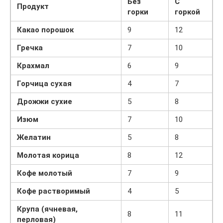
Без
С
Продукт
горки
горкой
Какао порошок
9
12
Гречка
7
10
Крахмал
6
9
Горчица сухая
4
7
Дрожжи сухие
5
8
Изюм
7
10
Желатин
5
8
Молотая корица
8
12
Кофе молотый
7
9
Кофе растворимый
4
5
Крупа (ячневая,
8
11
перловая)