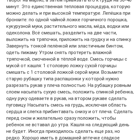
минут. Это единственная тепловая процедура, которую
можно делать и при высокой температуре. Лепёшка при
бронхите: по одной чайной ложке горчичного порошка,
кукурузной муки, растительного масла, мёда, водки или
одеколона. Всё смешать, разделить на две части,
выложить на тряпочки, приложить на грудку и на спинку.
Завернуть тонкой пелёнкой или эластичным бинтом,
одеть пижаму. Утром снять протереть влажной
тряпочкой, смоченной в тёплой воде. Смесь горчицы с
мукой от кашля: 1 столовую ложку сухой горчицы
смешать с 1 столовой ложкой серой муки. Возьмите
старую рубашку типа распашонки у которой нужно
разрезать рукав у плеча полностью. На рубашку ровным
слоем насыпать сухую смесь, положить спинкой ребенка,
одну руку одеваете в рукав, на втором рукаве сделать
пуговицу. Насыпать смесь на грудь, исключая область
сердца и слегка прибинтавать снизу и от плеча. Сделать
перед сном и желательно сразу положить, чтобы
ребенок не вставал до утра. Кашля на следующий день
не будет. Иногда приходилось сделать еще раз, но
редко. Хорошо иметь в домашней аптечке сладкое