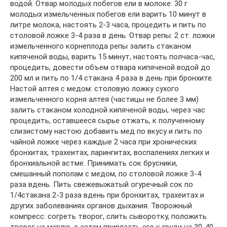
водой. Отвар молодых побегов ели в молоке: 30 г
молодых измельченных побегов ели варить 10 минут в
литре молока, настоять 2-3 часа, процедить и пить по
столовой ложке 3-4 раза в день. Отвар репы: 2 ст. ложки
измельченного корнеплода репы залить стаканом
кипяченой воды, варить 15 минут, настоять полчаса-час,
процедить, довести объем отвара кипяченой водой до
200 мл и пить по 1/4 стакана 4 раза в день при бронхите.
Настой алтея с медом: столовую ложку сухого
измельченного корня алтея (частицы не более 3 мм)
залить стаканом холодной кипяченой воды, через час
процедить, оставшееся сырье отжать, к полученному
слизистому настою добавить мед по вкусу и пить по
чайной ложке через каждые 2 часа при хронических
бронхитах, трахеитах, ларингитах, воспалениях легких и
бронхиальной астме. Принимать сок брусники,
смешанный пополам с медом, по столовой ложке 3-4
раза вдень. Пить свежевыжатый огуречный сок по
1/4стакана 2-3 раза вдень при бронхитах, трахеитах и
других заболеваниях органов дыхания. Творожный
компресс: согреть творог, слить сыворотку, положить
творог на марлю, а затем привязать его к груди на 30-40