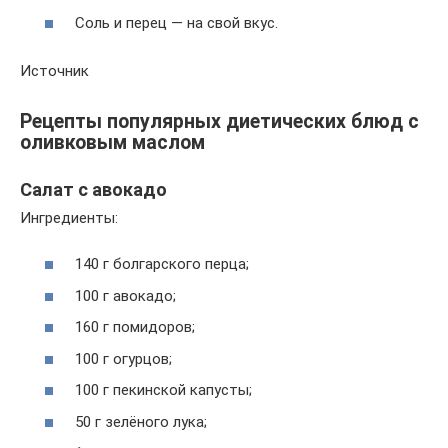
Соль и перец — на свой вкус.
Источник
Рецепты популярных диетических блюд с
оливковым маслом
Салат с авокадо
Ингредиенты:
140 г болгарского перца;
100 г авокадо;
160 г помидоров;
100 г огурцов;
100 г пекинской капусты;
50 г зелёного лука;