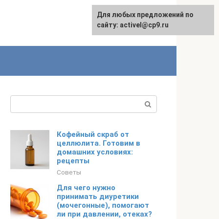
Для любых предложений по
Русский
сайту: activel@cp9.ru
Поиск:
Кофейный скраб от
целлюлита. Готовим в
домашних условиях:
рецепты
Советы
Для чего нужно
принимать диуретики
(мочегонные), помогают
ли при давлении, отеках?