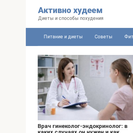
Перейти
Активно худеем
к
контенту
Диеты и способы похудения
Питание и диеты
Советы
Фит
Врач гинеколог-эндокринолог: в
каких случаях он нужен и как