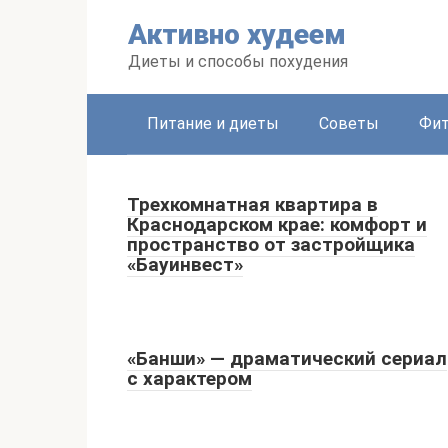
Перейти
Активно худеем
к
контенту
Диеты и способы похудения
Питание и диеты
Советы
Фит
Трехкомнатная квартира в
Краснодарском крае: комфорт и
пространство от застройщика
«Бауинвест»
«Банши» — драматический сериал
с характером