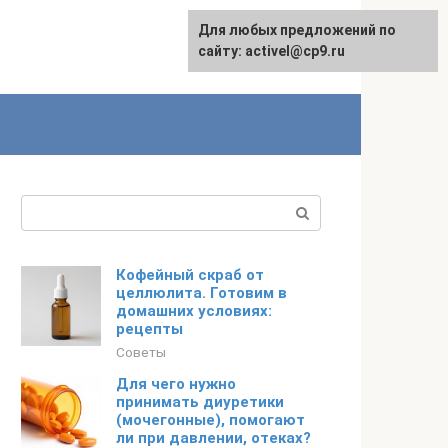
Для любых предложений по
English
сайту: activel@cp9.ru
Поиск:
Кофейный скраб от
целлюлита. Готовим в
домашних условиях:
рецепты
Советы
Для чего нужно
принимать диуретики
(мочегонные), помогают
ли при давлении, отеках?