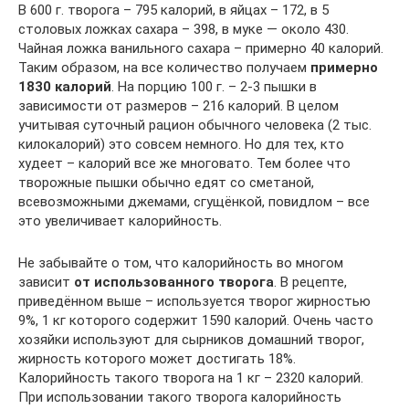
В 600 г. творога – 795 калорий, в яйцах – 172, в 5
столовых ложках сахара – 398, в муке — около 430.
Чайная ложка ванильного сахара – примерно 40 калорий.
Таким образом, на все количество получаем
примерно
1830 калорий
. На порцию 100 г. – 2-3 пышки в
зависимости от размеров – 216 калорий. В целом
учитывая суточный рацион обычного человека (2 тыс.
килокалорий) это совсем немного. Но для тех, кто
худеет – калорий все же многовато. Тем более что
творожные пышки обычно едят со сметаной,
всевозможными джемами, сгущёнкой, повидлом – все
это увеличивает калорийность.
Не забывайте о том, что калорийность во многом
зависит
от использованного творога
. В рецепте,
приведённом выше – используется творог жирностью
9%, 1 кг которого содержит 1590 калорий. Очень часто
хозяйки используют для сырников домашний творог,
жирность которого может достигать 18%.
Калорийность такого творога на 1 кг – 2320 калорий.
При использовании такого творога калорийность