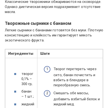
Классические творожники обжариваются на сковороде.
Однако диетическая версия подразумевает отсутствие
масла.
Творожные сырники с бананом
Легкие сырники с бананами готовятся без муки. Плотную
консистенцию и клейкость им гарантирует мякоть
экзотического фрукта.
Ингредиенты
Шаги
Творог перетереть через
творог
сито, банан почистить и
0,1% –
взбить в блендере в
300 гр;
пюреобразную смесь.
банан
Смешать обе массы,
– 1 шт.;
добавить взбитый белок и
жидкий
жидкий мед.