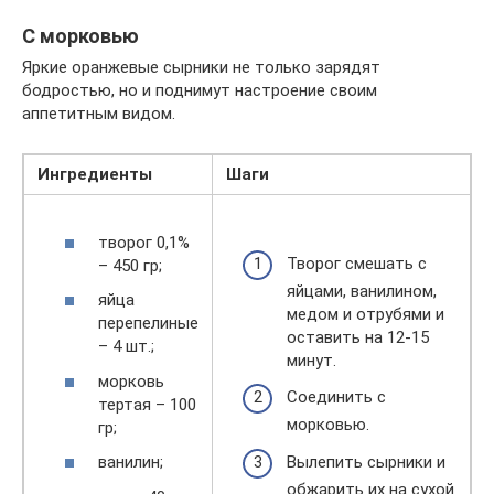
С морковью
Яркие оранжевые сырники не только зарядят
бодростью, но и поднимут настроение своим
аппетитным видом.
Ингредиенты
Шаги
творог 0,1%
Творог смешать с
– 450 гр;
яйцами, ванилином,
яйца
медом и отрубями и
перепелиные
оставить на 12-15
– 4 шт.;
минут.
морковь
Соединить с
тертая – 100
морковью.
гр;
Вылепить сырники и
ванилин;
обжарить их на сухой