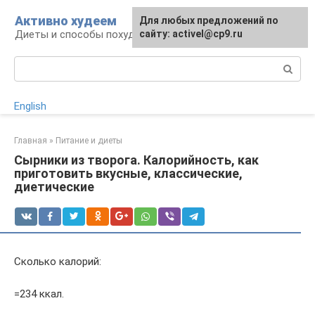
Перейти
Активно худеем
Для любых предложений по
к
Диеты и способы похудения
сайту: activel@cp9.ru
контенту
Поиск:
English
Главная
»
Питание и диеты
Сырники из творога. Калорийность, как
приготовить вкусные, классические,
диетические
Сколько калорий:
=234 ккал.