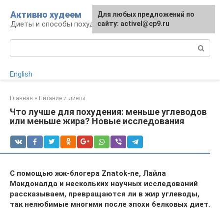
Перейти
Активно худеем
Для любых предложений по
к
Диеты и способы похудения
сайту: activel@cp9.ru
контенту
Поиск:
English
Главная
»
Питание и диеты
Что лучше для похудения: меньше углеводов
или меньше жира? Новые исследования
С помощью жж-блогера Znatok-ne, Лайла
Макдоналда и нескольких научных исследований
рассказываем, превращаются ли в жир углеводы,
так нелюбимые многими после эпохи белковых диет.