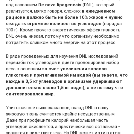
под названием
De novo lipogenesis
(DNL), который
реализуется, мягко говоря, сложно:
в ежедневном
рационе должно быть не более 10% жиров + нужно
съедать огромное количество углеводов
(порядка
700 г). Кроме прочего энергетическая эффективность
DNL очень низкая, потому что организму необходимо
потратить слишком много энергии на этот процесс.
В ряде проведенных для изучения DNL исследований
переизбыток углеводов в диете провоцировал набор
веса в основном
за счет увеличения запасов
гликогена и притягиваемой им водой (вы знаете, что
каждые 0,5 кг углеводов в организме удерживают
дополнительно около 1,5 кг воды), а не потому что
синтезировался жир.
Учитывая всё вышесказанное, вклад DNL в нашу
жировую ткань считается крайне несущественным.
Даже при профиците калорий наибольшая часть
углеводов окисляется, а практически вся остальная ‒
хранится в виде гликогена. На DNL может идти в этом