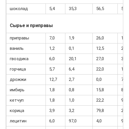
шоколад
5,4
35,3
56,5
544
Сырье и приправы
приправы
7,0
1,9
26,0
149
ваниль
1,2
0,1
12,5
287
гвоздика
6,0
20,1
27,0
323
горчица
5,7
6,4
22,0
162
дрожжи
12,7
2,7
0,0
75
имбирь
1,8
0,8
15,8
80
кетчуп
1,8
1,0
22,2
93
корица
3,9
3,2
79,8
261
лецитин
6,0
97,0
4,0
913