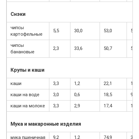
Снэки
чипсы
5,5
30,0
53,0
520
картофельные
чипсы
2,3
33,6
50,7
519
банановые
Крупы и каши
каши
3,3
1,2
22,1
102
каши на воде
3,0
0,6
18,5
91
каши на молоке
3,3
2,9
17,4
105
Мука и макаронные изделия
мука пшеничная
9,2
1,2
74,9
342