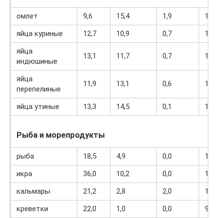
омлет
9,6
15,4
1,9
184
яйца куриные
12,7
10,9
0,7
157
яйца
13,1
11,7
0,7
165
индюшиные
яйца
11,9
13,1
0,6
168
перепелиные
яйца утиные
13,3
14,5
0,1
185
Рыба и морепродукты
рыба
18,5
4,9
0,0
136
икра
36,0
10,2
0,0
123
кальмары
21,2
2,8
2,0
122
креветки
22,0
1,0
0,0
97