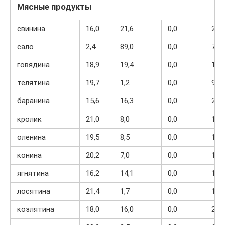
Мясные продукты
свинина
16,0
21,6
0,0
259
сало
2,4
89,0
0,0
797
говядина
18,9
19,4
0,0
187
телятина
19,7
1,2
0,0
90
баранина
15,6
16,3
0,0
209
кролик
21,0
8,0
0,0
156
оленина
19,5
8,5
0,0
154
конина
20,2
7,0
0,0
187
ягнятина
16,2
14,1
0,0
192
лосятина
21,4
1,7
0,0
101
козлятина
18,0
16,0
0,0
216