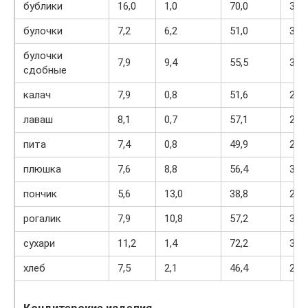
бублики
16,0
1,0
70,0
336
булочки
7,2
6,2
51,0
317
булочки
7,9
9,4
55,5
339
сдобные
калач
7,9
0,8
51,6
249
лаваш
8,1
0,7
57,1
274
пита
7,4
0,8
49,9
242
плюшка
7,6
8,8
56,4
334
пончик
5,6
13,0
38,8
296
рогалик
7,9
10,8
57,2
357
сухари
11,2
1,4
72,2
331
хлеб
7,5
2,1
46,4
227