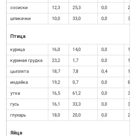
сосиски
12,3
25,3
0,0
277
шпикачки
10,0
33,0
0,0
337
Птица
курица
16,0
14,0
0,0
190
куриная грудка
23,2
1,7
0,0
114
цыплята
18,7
7,8
0,4
156
индейка
19,2
0,7
0,0
84
утка
16,5
61,2
0,0
346
гусь
16,1
33,3
0,0
364
глухарь
18,0
20,0
0,0
254
Яйца