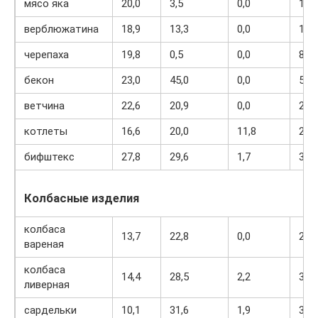
мясо яка
20,0
3,5
0,0
112
верблюжатина
18,9
13,3
0,0
160
черепаха
19,8
0,5
0,0
89
бекон
23,0
45,0
0,0
500
ветчина
22,6
20,9
0,0
279
котлеты
16,6
20,0
11,8
282
бифштекс
27,8
29,6
1,7
384
Колбасные изделия
колбаса
13,7
22,8
0,0
260
вареная
колбаса
14,4
28,5
2,2
326
ливерная
сардельки
10,1
31,6
1,9
332