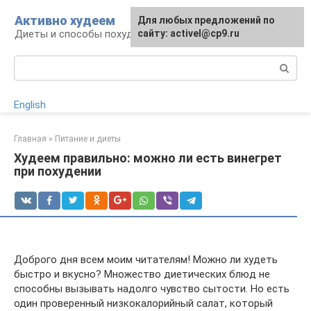
Перейти
Активно худеем
Для любых предложений по
к
Диеты и способы похудения
сайту: activel@cp9.ru
контенту
Поиск:
English
Главная
»
Питание и диеты
Худеем правильно: можно ли есть винегрет
при похудении
Доброго дня всем моим читателям! Можно ли худеть
быстро и вкусно? Множество диетических блюд не
способны вызывать надолго чувство сытости. Но есть
один проверенный низкокалорийный салат, который