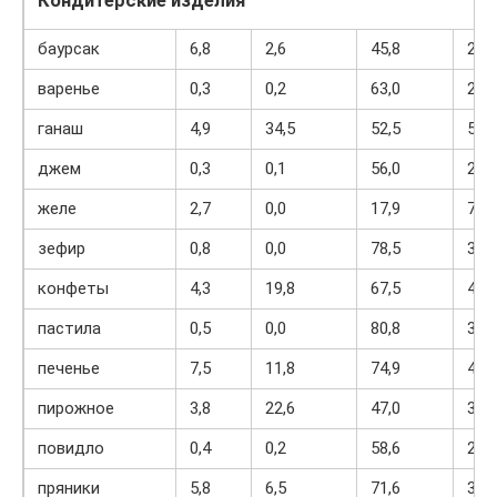
Кондитерские изделия
баурсак
6,8
2,6
45,8
234
варенье
0,3
0,2
63,0
263
ганаш
4,9
34,5
52,5
542
джем
0,3
0,1
56,0
238
желе
2,7
0,0
17,9
79
зефир
0,8
0,0
78,5
304
конфеты
4,3
19,8
67,5
453
пастила
0,5
0,0
80,8
310
печенье
7,5
11,8
74,9
417
пирожное
3,8
22,6
47,0
397
повидло
0,4
0,2
58,6
233
пряники
5,8
6,5
71,6
364