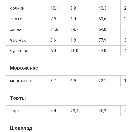
сочник
10,1
8,8
40,5
274
тесто
7,9
1,4
50,6
234
халва
11,6
29,7
54,0
523
чак-чак
8,6
1,9
77,9
363
чурчхела
5,0
15,0
63,0
410
Мороженое
мороженое
3,7
6,9
22,1
189
Торты
торт
4,4
23,4
45,2
407
Шоколад