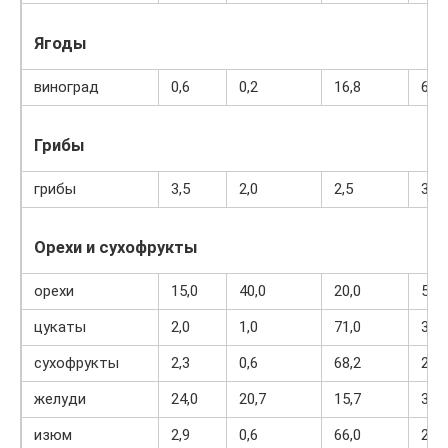
Ягоды
виноград
0,6
0,2
16,8
65
Грибы
грибы
3,5
2,0
2,5
30
Орехи и сухофрукты
орехи
15,0
40,0
20,0
500
цукаты
2,0
1,0
71,0
301
сухофрукты
2,3
0,6
68,2
286
желуди
24,0
20,7
15,7
387
изюм
2,9
0,6
66,0
264