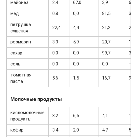
майонез
2,4
67,0
3,9
627
мед
0,8
0,0
81,5
329
петрушка
22,4
4,4
21,2
276
сушеная
розмарин
3,3
5,9
20,7
131
сахар
0,0
0,0
99,7
398
соль
0,0
0,0
0,0
—
томатная
5,6
1,5
16,7
92
паста
Молочные продукты
кисломолочные
3,2
6,5
4,1
117
продукты
кефир
3,4
2,0
4,7
51