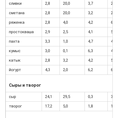
сливки
2,8
20,0
3,7
205
сметана
2,8
20,0
3,2
206
ряженка
2,8
4,0
4,2
67
простокваша
2,9
2,5
4,1
53
пахта
3,3
1,0
4,7
40
кумыс
3,0
0,1
6,3
41
катык
2,8
3,2
4,2
56
йогурт
4,3
2,0
6,2
60
Сыры и творог
сыр
24,1
29,5
0,3
363
творог
17,2
5,0
1,8
121