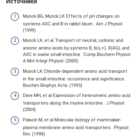
Источники
Munck BG, Munck LK Effects of pH changes on
systems ASC and B in rabbit ileum . Am J Physiol.
(1999)
Munck LK, et al Transport of neutral, cationic and
anionic amino acids by systems B, b(o,+), X(AG), and
ASC in swine small intestine . Comp Biochem Physiol
A Mol Integr Physiol. (2000)
Munck LK Chloride-dependent amino acid transport
in the small intestine: occurrence and significance .
Biochim Biophys Acta. (1995)
Dave MH, et al Expression of heteromeric amino acid
transporters along the murine intestine . J Physiol.
(2004)
Palacín M, et al Molecular biology of mammalian
plasma membrane amino acid transporters . Physiol
Rev. (1998)