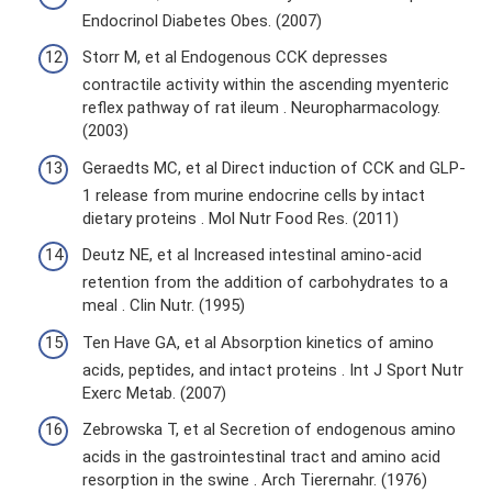
Endocrinol Diabetes Obes. (2007)
Storr M, et al Endogenous CCK depresses
contractile activity within the ascending myenteric
reflex pathway of rat ileum . Neuropharmacology.
(2003)
Geraedts MC, et al Direct induction of CCK and GLP-
1 release from murine endocrine cells by intact
dietary proteins . Mol Nutr Food Res. (2011)
Deutz NE, et al Increased intestinal amino-acid
retention from the addition of carbohydrates to a
meal . Clin Nutr. (1995)
Ten Have GA, et al Absorption kinetics of amino
acids, peptides, and intact proteins . Int J Sport Nutr
Exerc Metab. (2007)
Zebrowska T, et al Secretion of endogenous amino
acids in the gastrointestinal tract and amino acid
resorption in the swine . Arch Tierernahr. (1976)