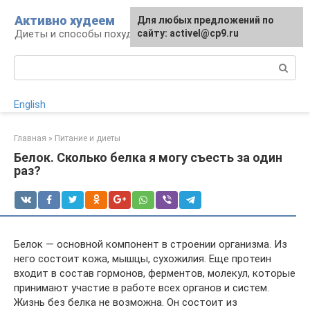
Перейти
Активно худеем
Для любых предложений по
к
Диеты и способы похудения
сайту: activel@cp9.ru
контенту
Поиск:
English
Главная
»
Питание и диеты
Белок. Сколько белка я могу съесть за один
раз?
Белок — основной компонент в строении организма. Из
него состоит кожа, мышцы, сухожилия. Еще протеин
входит в состав гормонов, ферментов, молекул, которые
принимают участие в работе всех органов и систем.
Жизнь без белка не возможна. Он состоит из