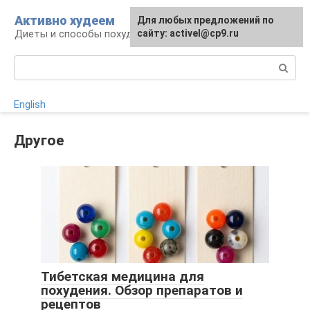
Перейти
Активно худеем
Для любых предложений по
к
Диеты и способы похудения
сайту: activel@cp9.ru
контенту
Поиск:
English
Другое
Тибетская медицина для
похудения. Обзор препаратов и
рецептов