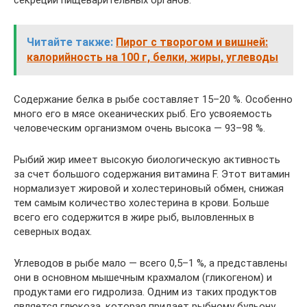
секреции пищеварительных органов.
Читайте также:
Пирог с творогом и вишней:
калорийность на 100 г, белки, жиры, углеводы
Содержание белка в рыбе составляет 15–20 %. Особенно
много его в мясе океанических рыб. Его усвояемость
человеческим организмом очень высока — 93–98 %.
Рыбий жир имеет высокую биологическую активность
за счет большого содержания витамина F. Этот витамин
нормализует жировой и холестериновый обмен, снижая
тем самым количество холестерина в крови. Больше
всего его содержится в жире рыб, выловленных в
северных водах.
Углеводов в рыбе мало — всего 0,5–1 %, а представлены
они в основном мышечным крахмалом (гликогеном) и
продуктами его гидролиза. Одним из таких продуктов
является глюкоза, которая придает рыбному бульону