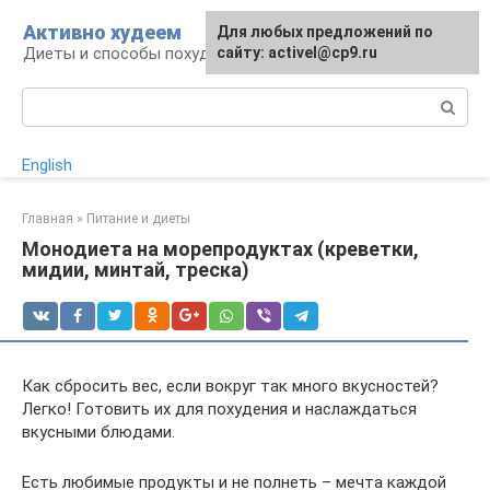
Перейти
Активно худеем
Для любых предложений по
к
Диеты и способы похудения
сайту: activel@cp9.ru
контенту
Поиск:
English
Главная
»
Питание и диеты
Монодиета на морепродуктах (креветки,
мидии, минтай, треска)
Как сбросить вес, если вокруг так много вкусностей?
Легко! Готовить их для похудения и наслаждаться
вкусными блюдами.
Есть любимые продукты и не полнеть – мечта каждой