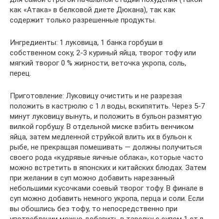
как «Атака» в белковой диете Дюкана), так как
содержит только разрешенные продукты.
Ингредиенты: 1 луковица, 1 банка горбуши в
собственном соку, 2-3 куриный яйца, творог тофу или
мягкий творог 0 % жирности, веточка укропа, соль,
перец.
Приготовление: Луковицу очистить и не разрезая
положить в кастрюлю с 1 л воды, вскипятить. Через 5-7
минут луковицу вынуть, и положить в бульон размятую
вилкой горбушу. В отдельной миске взбить венчиком
яйца, затем медленной струйкой влить их в бульон к
рыбе, не прекращая помешивать — должны получиться
своего рода «кудрявые яичные облака», которые часто
можно встретить в японских и китайских блюдах. Затем
при желании в суп можно добавить нарезанный
небольшими кусочками соевый творог тофу. В финале в
суп можно добавить немного укропа, перца и соли. Если
вы обошлись без тофу, то непосредственно при