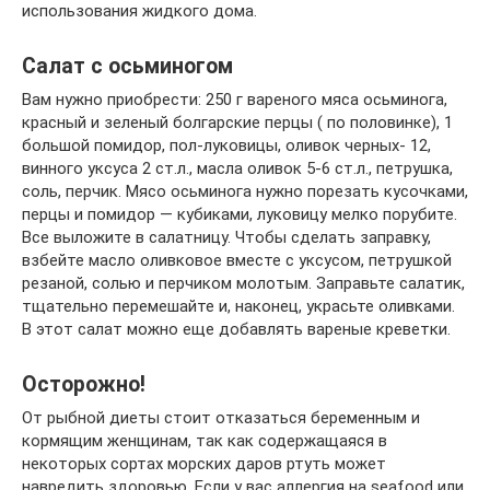
использования жидкого дома.
Салат с осьминогом
Вам нужно приобрести: 250 г вареного мяса осьминога,
красный и зеленый болгарские перцы ( по половинке), 1
большой помидор, пол-луковицы, оливок черных- 12,
винного уксуса 2 ст.л., масла оливок 5-6 ст.л., петрушка,
соль, перчик. Мясо осьминога нужно порезать кусочками,
перцы и помидор — кубиками, луковицу мелко порубите.
Все выложите в салатницу. Чтобы сделать заправку,
взбейте масло оливковое вместе с уксусом, петрушкой
резаной, солью и перчиком молотым. Заправьте салатик,
тщательно перемешайте и, наконец, украсьте оливками.
В этот салат можно еще добавлять вареные креветки.
Осторожно!
От рыбной диеты стоит отказаться беременным и
кормящим женщинам, так как содержащаяся в
некоторых сортах морских даров ртуть может
навредить здоровью. Если у вас аллергия на seafood или