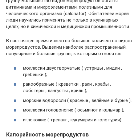
группу. Большинство видов морепродуктов богаты
витаминами и микроэлементами, полезными для
человеческого организма (caloriator). Обитателей морей
люди научились применять не только в кулинарных
целях, но в химической и медицинской промышленности.
В настоящее время известно большое количество видов
морепродуктов. Выделим наиболее распространенный,
популярные и большие группы, к которым относятся:
моллюски двустворчатые ( устрицы , мидии ,
гребешки );
ракообразные ( креветки , раки , крабы ,
лобстеры , лангусты , криль );
морские водоросли ( красные , зелёные и бурые );
моллюски головоногие ( осьминог и кальмар );
иглокожие ( трепанг , кукумария и голотурия).
Калорийность морепродуктов