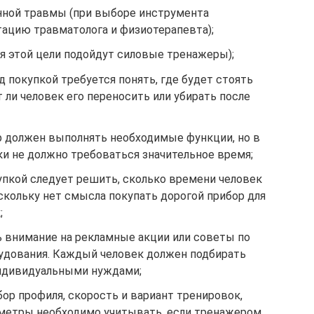
нной травмы (при выборе инструмента
тацию травматолога и физиотерапевта);
я этой цели подойдут силовые тренажеры);
д покупкой требуется понять, где будет стоять
т ли человек его переносить или убирать после
р должен выполнять необходимые функции, но в
ки не должно требоваться значительное время;
упкой следует решить, сколько времени человек
скольку нет смысла покупать дорогой прибор для
;
ь внимание на рекламные акции или советы по
удования. Каждый человек должен подбирать
индивидуальными нуждами;
ор профиля, скорость и вариант тренировок,
аметры необходимо учитывать, если тренажером