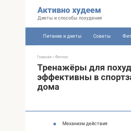
Перейти
Активно худеем
к
контенту
Диеты и способы похудения
Питание и диеты
Советы
Фит
Главная
»
Фитнес
Тренажёры для похуде
эффективны в спортз
дома
Механизм действия