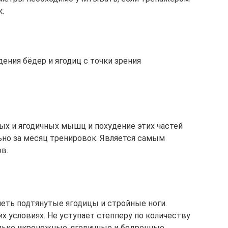
.
дения бёдер и ягодиц с точки зрения
ых и ягодичных мышц и похудение этих частей
ьно за месяц тренировок. Является самым
в.
еть подтянутые ягодицы и стройные ноги.
 условиях. Не уступает степперу по количеству
лько икроножные, ягодичные и бедренные