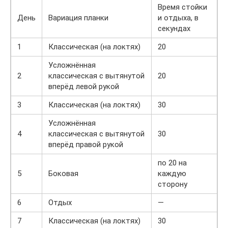
Время стойки
День
Вариация планки
и отдыха, в
секундах
1
Классическая (на локтях)
20
Усложнённая
2
классическая с вытянутой
20
вперёд левой рукой
3
Классическая (на локтях)
30
Усложнённая
4
классическая с вытянутой
30
вперёд правой рукой
по 20 на
5
Боковая
каждую
сторону
6
Отдых
—
7
Классическая (на локтях)
30