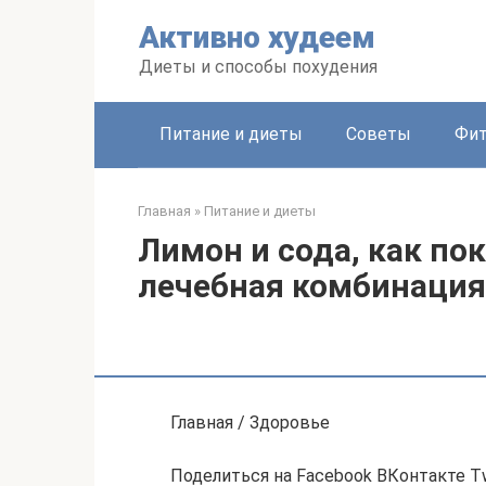
Перейти
Активно худеем
к
контенту
Диеты и способы похудения
Питание и диеты
Советы
Фит
Главная
»
Питание и диеты
Лимон и сода, как по
лечебная комбинация
Главная / Здоровье
Поделиться на Facebook ВКонтакте T