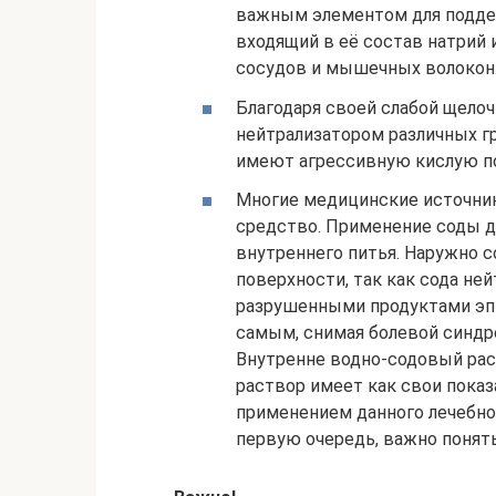
важным элементом для поддер
входящий в её состав натрий
сосудов и мышечных волокон
Благодаря своей слабой щелоч
нейтрализатором различных г
имеют агрессивную кислую по
Многие медицинские источник
средство. Применение соды до
внутреннего питья. Наружно
поверхности, так как сода не
разрушенными продуктами эпи
самым, снимая болевой синдр
Внутренне водно-содовый рас
раствор имеет как свои показ
применением данного лечебног
первую очередь, важно понять