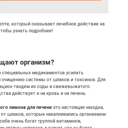
епте, который оказывает лечебное действие на
чтобы узнать подробнее!
ищают организм?
з специальных медикаментов усилить
 очищению системы от шлаков и токсинов. Для
рацион тандем из соды и свежевыжатого
дства действует и на кровь и на печень.
го лимона для печени
это настоящая находка,
 от шлаков, которые накапливались организмом
 себе очень богат группой витаминов,
 органы человека, а значит, что он будет