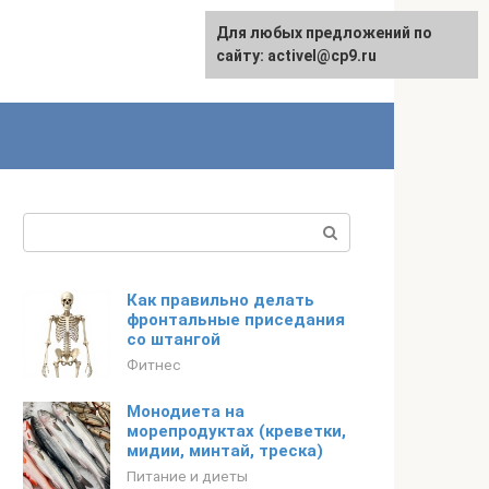
Для любых предложений по
English
сайту: activel@cp9.ru
Поиск:
Как правильно делать
фронтальные приседания
со штангой
Фитнес
Монодиета на
морепродуктах (креветки,
мидии, минтай, треска)
Питание и диеты