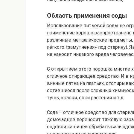
Область применения соды
Использование питьевой соды не огр
применение хорошо распространено в
различные металлические предметы,
лёгкого «замутнения» под старину). 
не наносит никакого вреда человечес
С открытием этого порошка многие хо
отличное стирающее средство. И в 
винные пятна на платьях, отстирыва
оставшиеся после сложных химически
тушь, краски, соки растений и т.д.
Сода – отличное средство для стерил
домочадцев переносит тяжёлую зара
содовой кашицей обрабатывали одеж
впоследствии не происходило.