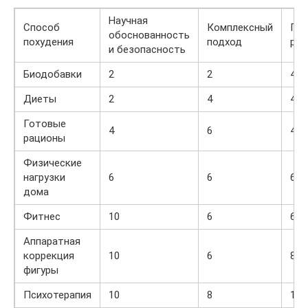
Научная
Способ
Комплексный
Гар
обоснованность
похудения
подход
рез
и безопасность
Биодобавки
2
2
4
Диеты
2
4
4
Готовые
4
6
4
рационы
Физические
нагрузки
6
6
6
дома
Фитнес
10
6
6
Аппаратная
коррекция
10
6
8
фигуры
Психотерапия
10
8
10