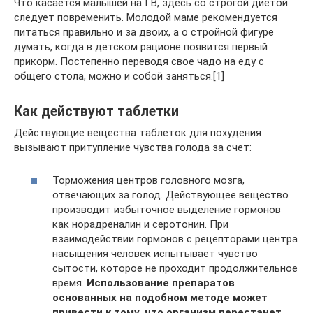
Что касается малышей на ГВ, здесь со строгой диетой
следует повременить. Молодой маме рекомендуется
питаться правильно и за двоих, а о стройной фигуре
думать, когда в детском рационе появится первый
прикорм. Постепенно переводя свое чадо на еду с
общего стола, можно и собой заняться.[1]
Как действуют таблетки
Действующие вещества таблеток для похудения
вызывают притупление чувства голода за счет:
Торможения центров головного мозга,
отвечающих за голод. Действующее вещество
производит избыточное выделение гормонов
как норадреналин и серотонин. При
взаимодействии гормонов с рецепторами центра
насыщения человек испытывает чувство
сытости, которое не проходит продолжительное
время.
Использование препаратов
основанных на подобном методе может
привести к тому, что организм перестанет