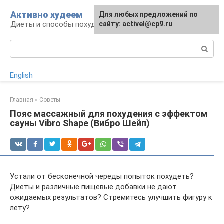
Перейти
Активно худеем
Для любых предложений по
к
Диеты и способы похудения
сайту: activel@cp9.ru
контенту
Поиск:
English
Главная
»
Советы
Пояс массажный для похудения с эффектом
сауны Vibro Shape (Вибро Шейп)
Устали от бесконечной череды попыток похудеть?
Диеты и различные пищевые добавки не дают
ожидаемых результатов? Стремитесь улучшить фигуру к
лету?