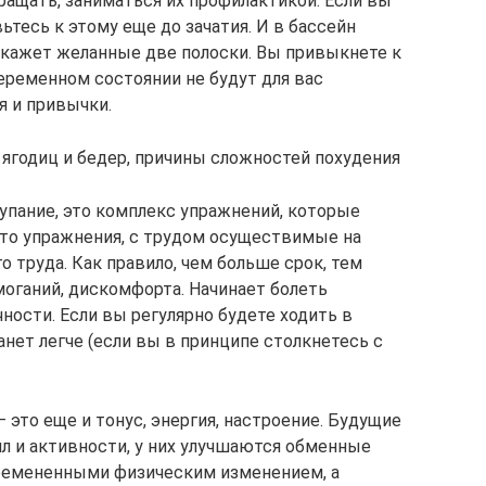
ащать, заниматься их профилактикой. Если вы
ьтесь к этому еще до зачатия. И в бассейн
покажет желанные две полоски. Вы привыкнете к
беременном состоянии не будут для вас
я и привычки.
 ягодиц и бедер, причины сложностей похудения
купание, это комплекс упражнений, которые
что упражнения, с трудом осуществимые на
о труда. Как правило, чем больше срок, тем
оганий, дискомфорта. Начинает болеть
чности. Если вы регулярно будете ходить в
анет легче (если вы в принципе столкнетесь с
 это еще и тонус, энергия, настроение. Будущие
л и активности, у них улучшаются обменные
бремененными физическим изменением, а