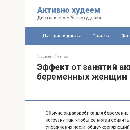
Перейти
Активно худеем
к
контенту
Диеты и способы похудения
Питание и диеты
Советы
Фит
Главная
»
Фитнес
Эффект от занятий а
беременных женщин
Обычно аквааэробика для беременных
нагрузку так, чтобы ее могли осилит
Упражнения носят общеукрепляющий х