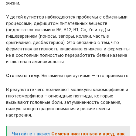
жизни.
У детей аутистов наблюдаются проблемы с обменными
процессами, дефицитом питательных веществ
(недостаток витамина В6, В12, В1, Ca, Zn и тд.) и
пищеварением (поносы, запоры, колики, частые
срыгивания, дисбактериоз). Это связанно с тем, что
ферментная активность кишечника снижена, и ферменты
не в состоянии полностью переработать белки казеина
и глютена в аминокислоты.
Статья в тему:
Витамины при аутизме — что принимать
В результате чего возникают молекулы казоморфинов и
глютеоморфинов – опиоидные пептиды, которые
вызывают головные боли, затуманенность сознания,
низкую концентрацию внимания и резкие смены
настроения.
Читайте также:
Семена чиа: польза и вред, как