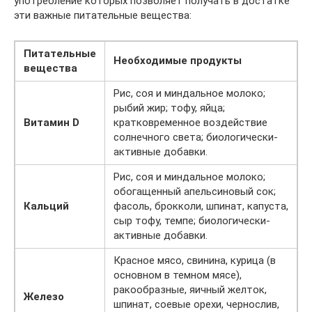
употребление которых позволяет получать в достатке
эти важные питательные вещества:
Питательные
Необходимые продукты
вещества
Рис, соя и миндальное молоко;
рыбий жир; тофу, яйца;
Витамин D
кратковременное воздействие
солнечного света; биологически-
активные добавки.
Рис, соя и миндальное молоко;
обогащенный апельсиновый сок;
Кальций
фасоль, брокколи, шпинат, капуста,
сыр тофу, темпе; биологически-
активные добавки.
Красное мясо, свинина, курица (в
основном в темном мясе),
ракообразные, яичный желток,
Железо
шпинат, соевые орехи, чернослив,