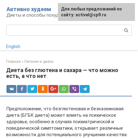
Перейти
Активно худеем
Для любых предложений по
к
Диеты и способы похудения
сайту: activel@cp9.ru
контенту
Поиск:
English
Главная
»
Питание и диеты
Диета без глютена и сахара — что можно
есть, а что нет
Предположение, что безглютеновая и безказеиновая
диета (БГБК диета) может влиять на психическое
здоровье, особенно в случаях психиатрической и
поведенческой симптоматики, открывает различные
возможности для потенциального улучшения качества