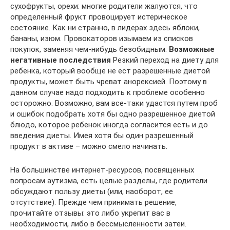
сухофрукты, орехи: многие родители жалуются, что
определенный фрукт провоцирует истерическое
состояние. Как ни странно, в лидерах здесь яблоки,
бананы, изюм. Провокаторов изымаем из списков
покупок, заменяя чем-нибудь безобидным.
Возможные
негативные последствия
Резкий переход на диету для
ребенка, который вообще не ест разрешенные диетой
продукты, может быть чреват анорексией. Поэтому в
данном случае надо подходить к проблеме особенно
осторожно. Возможно, вам все-таки удастся путем проб
и ошибок подобрать хотя бы одно разрешенное диетой
блюдо, которое ребенок иногда согласится есть и до
введения диеты. Имея хотя бы один разрешенный
продукт в активе – можно смело начинать.
На большинстве интернет-ресурсов, посвященных
вопросам аутизма, есть целые разделы, где родители
обсуждают пользу диеты (или, наоборот, ее
отсутствие). Прежде чем принимать решение,
прочитайте отзывы: это либо укрепит вас в
необходимости, либо в бессмысленности затеи.