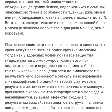
первых, это глютен, клейковина — понятие,
объединяющее группу белков, содержащихся в семенах
злаковых растений, в особенности пшеницы, ржи, овса и
ячменя. Содержание глютена в пшенице доходит до 80 %.
Во-вторых, следует исключить казеин — основной белок
молока (в женском молоке его в два раза меньше, чем в
коровьем).
При непереносимости глютена из просвета кишечника в
кровь могут всасываться более крупные молекулы,
тогда как у здоровых людей почти все вещества
гидролизуются до мономеров. Кроме того, при
недостаточности определенного фермента белки
глютен и казеин не расщепляются до аминокислот, в
результате чего возникают молекулы казоморфинов и
глиадоморфинов. По одной из теорий, у аутистов в
результате истончения стенок кишечника эти молекулы
проникают в кровь, ею транспортируются в мозг, где и
накапливаются, вызывая эффекты, сходные с
результатом воздействия опиатов, погружая человека
все дальше и дальше в себя, отгораживая от внешнего