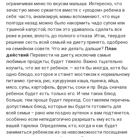
ограничивая меню по вкусам малыша. Интересно, что
зачастую меню сужается вместе с «уходом» ребенка в
себя: часто, анализируя, мамы вспоминают, что еще
полгода назад можно было накормить чадо супом или
тушеной капустой, потом это удавалось сделать все
реже и реже, вплоть до полного отказа. Итак, твердое
решение сесть всей семьей на диету принято, одобрено
на семейном совете. Что же делать дальше?
План
действий
Перевести на диету, исключив самые
любимые продукты, будет тяжело. Важно тщательно
изучить, что же ест ребенок — хотя бы иногда, хотя бы
одно блюдо, которое и станет мостиком к нормальному
питанию: гречка, рис, кукурузная каша, пшенка, яйца,
мясо, супы, картофель, фрукты, соки и пр. Ведь сначала
ребенок будет есть только его. И чем таких блюд
больше, тем проще будет переход. Составляем перечень
допустимых блюд, которые вы будете готовить для
всей семьи – рано или поздно аутенок к вам подтянется,
особенно если непедагогично разрешать ему есть из
вашей тарелки. Определяем, кто, когда и как будет
заниматься ребенком из-за невозможности посещения