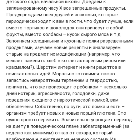
детского сада, начальной школы. Доедаем к
запланированному часу Х все запрещенные продукты.
Предупреждаем всех друзей и знакомых, которые
периодически ходят к вам в гости, что будет лучше, если
вместо тортиков и шоколадок они принесут с собой
фрукты, вместо колбасы – кусок сырого мяса и т.д.
Заполняем холодильник и кухонные полки разрешенными
продуктами, изучаем новые рецепты и анализируем
старые на предмет их модификации (например, что
мешает заменить хлеб в котлетах вареным рисом или
крахмалом?). Шерстим интернет и книги рецептов в
поисках новых идей. Морально готовимся: важно
запастись невероятным терпением и твердостью,
понимать, что же происходит с ребенком – несколько
дней истерик, агрессивности, голодовки, даже
поведения, сходного с наркотической ломкой, вам
обеспечены. Собственно, по сути, это ломка и есть –
организм требует новых и новых порций глютена. Это
нужно просто пережить. Значительно упрощает переход
на диету в поведенческом плане заблаговременный (за
неделю как минимум) отказ от сахара, который
возбуждающе действует на нервную систему. Из