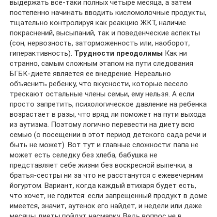
выдержать все-таки полных четыре месяца, а затем
постепенно начинать вводить кисломолочные продукты,
тщательно контролируя как реакцию ЖКТ, наличие
покраснений, высыпаний, так и поведенческие аспекты
(сон, нервозность, заторможенность или, наоборот,
гиперактивность).
Трудности преодолимы
Как ни
странно, самым сложным этапом на пути следования
БГБК-диете является ее внедрение. Нереально
объяснить ребенку, что вкусности, которые весело
трескают остальные члены семьи, ему нельзя. А если
просто запретить, психологическое давление на ребенка
возрастает в разы, что вряд ли поможет на пути выхода
из аутизма. Поэтому логично перевести на диету всю
семью (о посещении в этот период детского сада речи и
быть не может). Вот тут и главные сложности: папа не
может есть селедку без хлеба, бабушка не
представляет себе жизни без воскресной выпечки, а
братья-сестры ни за что не расстанутся с ежевечерним
йогуртом. Вариант, когда каждый втихаря будет есть,
что хочет, не годится: если запрещенный продукт в доме
имеется, значит, аутенок его найдет, и недели или даже
месяцы диеты пойдут насмарку. Ведь вопрос не в