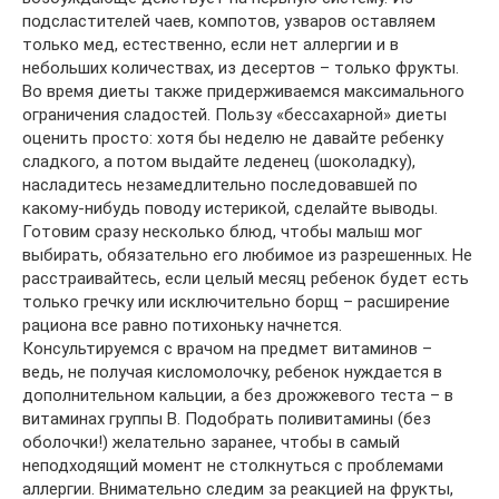
подсластителей чаев, компотов, узваров оставляем
только мед, естественно, если нет аллергии и в
небольших количествах, из десертов – только фрукты.
Во время диеты также придерживаемся максимального
ограничения сладостей. Пользу «бессахарной» диеты
оценить просто: хотя бы неделю не давайте ребенку
сладкого, а потом выдайте леденец (шоколадку),
насладитесь незамедлительно последовавшей по
какому-нибудь поводу истерикой, сделайте выводы.
Готовим сразу несколько блюд, чтобы малыш мог
выбирать, обязательно его любимое из разрешенных. Не
расстраивайтесь, если целый месяц ребенок будет есть
только гречку или исключительно борщ – расширение
рациона все равно потихоньку начнется.
Консультируемся с врачом на предмет витаминов –
ведь, не получая кисломолочку, ребенок нуждается в
дополнительном кальции, а без дрожжевого теста – в
витаминах группы В. Подобрать поливитамины (без
оболочки!) желательно заранее, чтобы в самый
неподходящий момент не столкнуться с проблемами
аллергии. Внимательно следим за реакцией на фрукты,