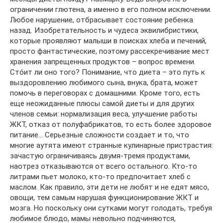
ограничении глютена, а именно в его полном исключении.
Любое нарушение, отбрасывает состояние ребенка
назад. Изобретательность и чудеса эквилибристики,
которые проявляют малыши в поисках хлеба и печений,
просто фантастические, поэтому рассекречивание мест
хранения запрещенных продуктов – вопрос времени.
Стóит ли оно того? Понимание, что диета – это путь к
выздоровлению любимого сына, внука, брата, может
помочь в переговорах с домашними. Кроме того, есть
еще неожиданные плюсы самой диеты и для других
членов семьи: нормализация веса, улучшение работы
ЖКТ, отказ от полуфабрикатов, то есть более здоровое
питание… Серьезные сложности создает и то, что
многие аутята имеют странные кулинарные пристрастия:
зачастую ограничиваясь двумя-тремя продуктами,
наотрез отказываются от всего остального. Кто-то
литрами пьет молоко, кто-то предпочитает хлеб с
маслом. Как правило, эти дети не любят и не едят мясо,
овощи, тем самым нарушая функционирование ЖКТ и
мозга. Но поскольку они сутками могут голодать, требуя
любимое блюдо, мамы невольно подчиняются,