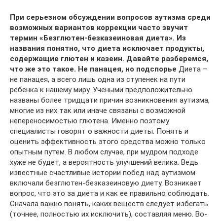
При серьезном обсуждении вопросов аутизма среди
возможных вариантов коррекции часто звучит
термин «Безглютен-безказеиновая диета». Из
названия понятно, что диета исключает продукты,
содержащие глютен и казеин. Давайте разберемся,
что же это такое.
Не панацея, но подспорье
Диета –
не панацея, а всего лишь одна из ступенек на пути
ребенка к нашему миру. Учеными предположительно
названы более тридцати причин возникновения аутизма,
многие из них так или иначе связаны с возможной
непереносимостью глютена. Именно поэтому
специалисты говорят о важности диеты. Понять и
оценить эффективность этого средства можно только
опытным путем. В любом случае, при мудром подходе
хуже не будет, а вероятность улучшений велика. Ведь
известные счастливые истории побед над аутизмом
включали безглютен-безказеиновую диету. Возникает
вопрос, что это за диета и как ее правильно соблюдать.
Сначала важно понять, каких веществ следует избегать
(точнее, полностью их исключить), составляя меню. Во-