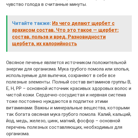
чувство голода в считанные минуты.
Читайте также:
Из чего делают щербет с
арахисом состав. Что это такое — щербет:
состав, польза и вред. Разновидности
щербета, их калорийность
Овсяное печенье является источником положительной
энергии для организма. Мука грубого помола или хлопья,
используемые для выпечки, сохраняют в себе все
полезные элементы. Полный состав витаминов группы В,
Е, Н, РР – основной источник красивых здоровых волос и
чистой кожи. Сердечно-сосудистая и нервная система
тоже постоянно нуждаются в подпитке этими
витаминами. Важны и минеральные вещества, которыми
так богата овсяная мука грубого помола. Калий, кальций,
йод, медь, железо, цинк, магний, фосфор – основной
перечень полезных составляющих, необходимых для
организма.