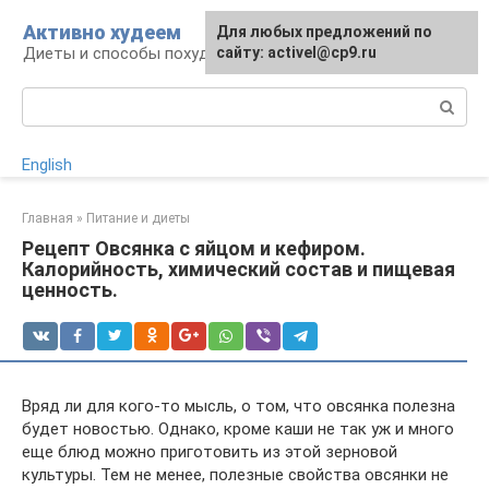
Перейти
Активно худеем
Для любых предложений по
к
Диеты и способы похудения
сайту: activel@cp9.ru
контенту
Поиск:
English
Главная
»
Питание и диеты
Рецепт Овсянка с яйцом и кефиром.
Калорийность, химический состав и пищевая
ценность.
Вряд ли для кого-то мысль, о том, что овсянка полезна
будет новостью. Однако, кроме каши не так уж и много
еще блюд можно приготовить из этой зерновой
культуры. Тем не менее, полезные свойства овсянки не