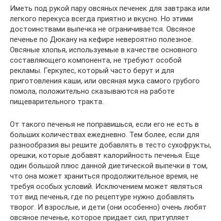
Иметь под рукой пару овсяных печенек для завтрака или
легкого перекуса всегда приятно и вкусно. Но этими
достоинствами выпечка не ограничивается. Овсяное
печенье по Дюкану на кефире невероятно полезное.
Овсяные хлопья, используемые в качестве основного
составляющего компонента, не требуют особой
рекламы. Геркулес, который часто берут и для
приготовления каши, или овсяная мука самого грубого
помола, положительно сказываются на работе
пищеварительного тракта.
От такого печенья не поправишься, если его не есть в
больших количествах ежедневно. Тем более, если для
разнообразия вы решите добавлять в тесто сухофрукты,
орешки, которые добавят калорийность печенья. Еще
один большой плюс данной диетической выпечки в том,
что она может храниться продолжительное время, не
требуя особых условий. Исключением может являться
тот вид печенья, где по рецептуре нужно добавлять
творог. И взрослые, и дети (они особенно) очень любят
овсяное печенье, которое придает сил, притупляет