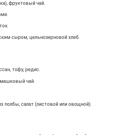
а), фруктовый чай.
ами.
ток.
ским сыром, цельнозерновой хлеб.
сан, тофу, редис.
омашковый чай.
.
из полбы, салат (листовой или овощной).