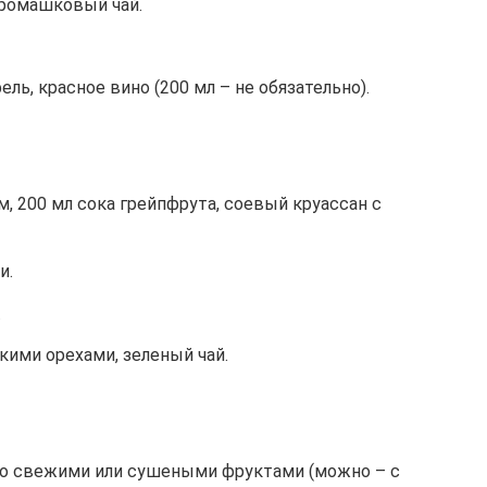
 ромашковый чай.
ль, красное вино (200 мл – не обязательно).
м, 200 мл сока грейпфрута, соевый круассан с
и.
.
кими орехами, зеленый чай.
 со свежими или сушеными фруктами (можно – с