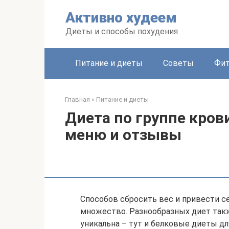
Перейти
Активно худеем
к
контенту
Диеты и способы похудения
Питание и диеты
Советы
Фит
Главная
»
Питание и диеты
Диета по группе кров
меню и отзывы
Способов сбросить вес и привести 
множество. Разнообразных диет так
уникальна – тут и белковые диеты для