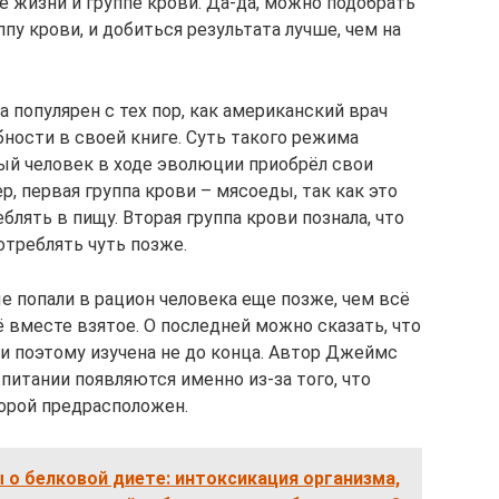
 жизни и группе крови. Да-да, можно подобрать
пу крови, и добиться результата лучше, чем на
а популярен с тех пор, как американский врач
ности в своей книге. Суть такого режима
дый человек в ходе эволюции приобрёл свои
, первая группа крови – мясоеды, так как это
лять в пищу. Вторая группа крови познала, что
отреблять чуть позже.
е попали в рацион человека еще позже, чем всё
 вместе взятое. О последней можно сказать, что
и поэтому изучена не до конца. Автор Джеймс
питании появляются именно из-за того, что
торой предрасположен.
о белковой диете: интоксикация организма,