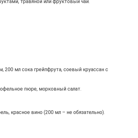
руктами, травяной или фруктовый чай.
м, 200 мл сока грейпфрута, соевый круассан с
тофельное пюре, морковный салат.
ль, красное вино (200 мл – не обязательно).