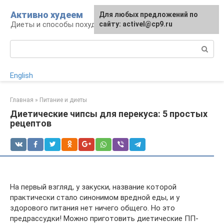
Перейти
Активно худеем
Для любых предложений по
к
Диеты и способы похудения
сайту: activel@cp9.ru
контенту
Поиск:
English
Главная
»
Питание и диеты
Диетические чипсы для перекуса: 5 простых
рецептов
На первый взгляд, у закуски, название которой
практически стало синонимом вредной еды, и у
здорового питания нет ничего общего. Но это
предрассудки! Можно приготовить диетические ПП-