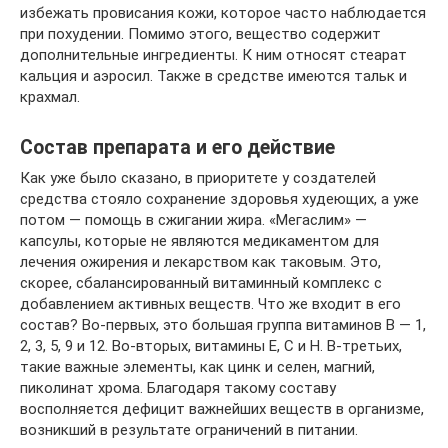
избежать провисания кожи, которое часто наблюдается
при похудении. Помимо этого, вещество содержит
дополнительные ингредиенты. К ним относят стеарат
кальция и аэросил. Также в средстве имеются тальк и
крахмал.
Состав препарата и его действие
Как уже было сказано, в приоритете у создателей
средства стояло сохранение здоровья худеющих, а уже
потом — помощь в сжигании жира. «Мегаслим» —
капсулы, которые не являются медикаментом для
лечения ожирения и лекарством как таковым. Это,
скорее, сбалансированный витаминный комплекс с
добавлением активных веществ. Что же входит в его
состав? Во-первых, это большая группа витаминов B — 1,
2, 3, 5, 9 и 12. Во-вторых, витамины E, C и H. В-третьих,
такие важные элементы, как цинк и селен, магний,
пиколинат хрома. Благодаря такому составу
восполняется дефицит важнейших веществ в организме,
возникший в результате ограничений в питании.