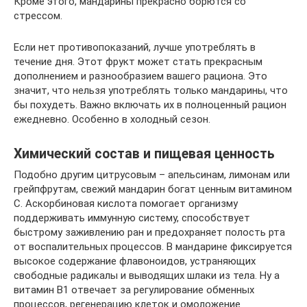
Кроме этого, мандарины прекрасно борются со
стрессом.
Если нет противопоказаний, лучше употреблять в
течение дня. Этот фрукт может стать прекрасным
дополнением и разнообразием вашего рациона. Это
значит, что нельзя употреблять только мандарины, что
бы похудеть. Важно включать их в полноценный рацион
ежедневно. Особенно в холодный сезон.
Химический состав и пищевая ценность
Подобно другим цитрусовым – апельсинам, лимонам или
грейпфрутам, свежий мандарин богат ценным витамином
С. Аскорбиновая кислота помогает организму
поддерживать иммунную систему, способствует
быстрому заживлению ран и предохраняет полость рта
от воспалительных процессов. В мандарине фиксируется
высокое содержание флавоноидов, устраняющих
свободные радикалы и выводящих шлаки из тела. Ну а
витамин В1 отвечает за регулирование обменных
процессов, регенерацию клеток и омоложение