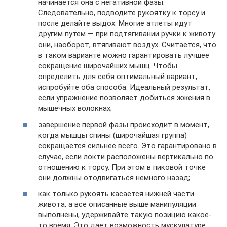
начинается она с негативной фазы.
Следовательно, подводите рукоятку к торсу и
после делайте выдох. Многие атлеты идут
другим путем — при подтягивании ручки к животу
они, наоборот, втягивают воздух. Считается, что
в таком варианте можно гарантировать лучшее
сокращение широчайших мышц. Чтобы
определить для себя оптимальный вариант,
испробуйте оба способа. Идеальный результат,
если упражнение позволяет добиться жжения в
мышечных волокнах;
завершение первой фазы происходит в момент,
когда мышцы спины (широчайшая группа)
сокращается сильнее всего. Это гарантировано в
случае, если локти расположены вертикально по
отношению к торсу. При этом в пиковой точке
они должны отодвигаться немного назад;
как только рукоять касается нижней части
живота, а все описанные выше манипуляции
выполнены, удерживайте такую позицию какое-
то время. Это дает возможность мускулатуре