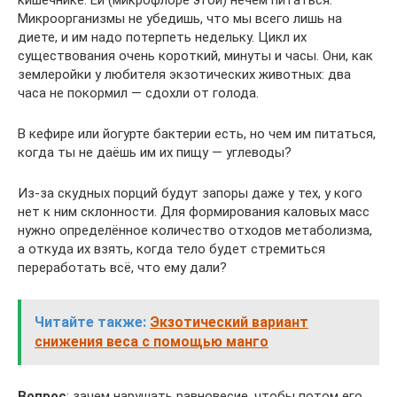
кишечнике. Ей (микрофлоре этой) нечем питаться.
Микроорганизмы не убедишь, что мы всего лишь на
диете, и им надо потерпеть недельку. Цикл их
существования очень короткий, минуты и часы. Они, как
землеройки у любителя экзотических животных: два
часа не покормил — сдохли от голода.
В кефире или йогурте бактерии есть, но чем им питаться,
когда ты не даёшь им их пищу — углеводы?
Из-за скудных порций будут запоры даже у тех, у кого
нет к ним склонности. Для формирования каловых масс
нужно определённое количество отходов метаболизма,
а откуда их взять, когда тело будет стремиться
переработать всё, что ему дали?
Читайте также:
Экзотический вариант
снижения веса с помощью манго
Вопрос
: зачем нарушать равновесие, чтобы потом его