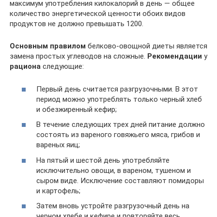
максимум употребления килокалорий в день — общее
количество энергетической ценности обоих видов
продуктов не должно превышать 1200.
Основным правилом
белково-овощной диеты является
замена простых углеводов на сложные.
Рекомендации
у
рациона
следующие:
Первый день считается разгрузочными. В этот
период можно употреблять только черный хлеб
и обезжиренный кефир;
В течение следующих трех дней питание должно
состоять из вареного говяжьего мяса, грибов и
вареных яиц;
На пятый и шестой день употребляйте
исключительно овощи, в вареном, тушеном и
сыром виде. Исключение составляют помидоры
и картофель;
Затем вновь устройте разгрузочный день на
черном хлебе и кефире и повторяйте весь