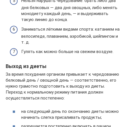
Нельзя нарушать чередование: брать либо два
дня белковых — два дня овощных, либо менять
монодиету каждый день, — и выдерживать
такую линию до конца.
Заниматься лёгкими видами спорта: катанием на
велосипеде, плаванием, аэробикой, шейпингом и
т. д.
Гулять как можно больше на свежем воздухе.
Выход из диеты
За время похудения организм привыкает к чередованию
белковый день / овощной день — соответственно, его
нужно грамотно подготовить к выходу из диеты.
Переход к нормальному режиму питания должен
осуществляться постепенно:
на следующий день по окончанию диеты можно
начинать слегка присаливать продукты;
разрешается постепенно включать в рацион