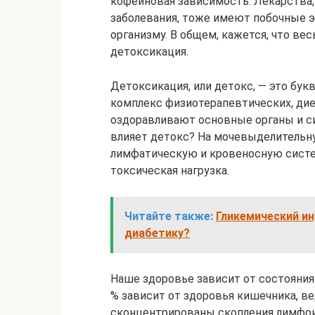
кофеиновая зависимость. Лекарства
заболевания, тоже имеют побочные э
организму. В общем, кажется, что ве
детоксикация.
Детоксикация, или детокс, — это бук
комплекс физиотерапевтических, дие
оздоравливают основные органы и си
влияет детокс? На мочевыделительн
лимфатическую и кровеносную систе
токсическая нагрузка.
Читайте также:
Гликемический ин
диабетику?
Наше здоровье зависит от состояния 
% зависит от здоровья кишечника, в
сконцентрированы скопления лимфои