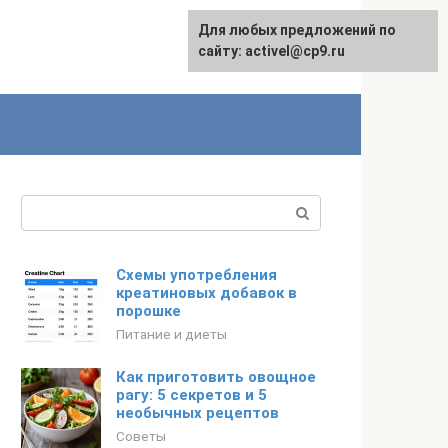
Для любых предложений по
English
сайту: activel@cp9.ru
Поиск:
Схемы употребления
креатиновых добавок в
порошке
Питание и диеты
Как приготовить овощное
рагу: 5 секретов и 5
необычных рецептов
Советы