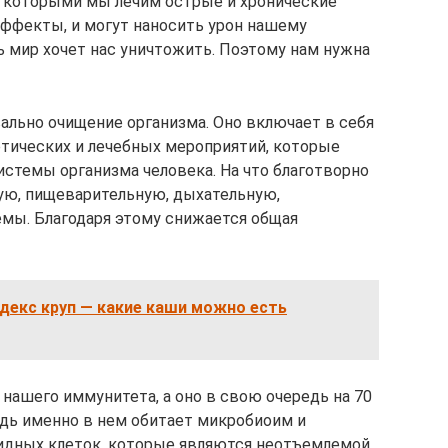
, которыми мы лечим острые и хронические
ффекты, и могут наносить урон нашему
сь мир хочет нас уничтожить. Поэтому нам нужна
вально очищение организма. Оно включает в себя
тических и лечебных мероприятий, которые
стемы организма человека. На что благотворно
ую, пищеварительную, дыхательную,
мы. Благодаря этому снижается общая
декс круп — какие каши можно есть
нашего иммунитета, а оно в свою очередь на 70
едь именно в нем обитает микробиоим и
дных клеток, которые являются неотъемлемой