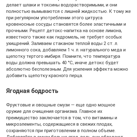
делает шлаки и токсины водорастворимыми, и они
полностью вымываются с лишней жидкостью. К тому же
при регулярном употреблении этого цитруса
кровеносные сосуды становятся более эластичными и
прочными. Рецепт детокс-напитка на основе лимона,
известного также как гидромель, не требует особых
ухищрений. Заливаем стаканом теплой воды 2 ст. л.
лимонного сока, добавляем 1 ч. л. натурального меда и
щепотку тертого имбиря. Помните, что температура
воды должна превышать 40 °С, иначе детокс будет
абсолютно бесполезным. Для усиления эффекта можно
добавить щепотку красного перца.
Ягодная бодрость
Фруктовые и овощные смузи — еще одно мощное
оружие для очищения организма. Главное их
преимущество заключается в том, что витамины и
микроэлементы, содержащиеся в свежих плодах,
сохраняются при приготовлении в полном объеме.
Добавляйте в смузи больше ягод, ведь они обладают