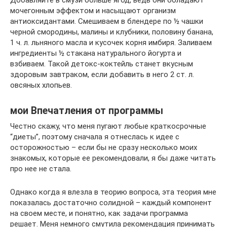
мочегонным эффектом и насыщают организм
антиоксидантами. Смешиваем в блендере по ½ чашки
черной смородины, малины и клубники, половину банана,
1 ч. л. льняного масла и кусочек корня имбиря. Заливаем
ингредиенты ½ стакана натурального йогурта и
взбиваем. Такой детокс-коктейль станет вкусным
здоровым завтраком, если добавить в него 2 ст. л.
овсяных хлопьев.
мои Впечатления от программы
Честно скажу, что меня пугают любые краткосрочные
“диеты”, поэтому сначала я отнеслась к идее с
осторожностью – если бы не сразу несколько моих
знакомых, которые ее рекомендовали, я бы даже читать
про нее не стала.
Однако когда я влезла в теорию вопроса, эта теория мне
показалась достаточно солидной – каждый компонент
на своем месте, и понятно, как задачи программа
решает. Меня немного смутила рекомендация принимать