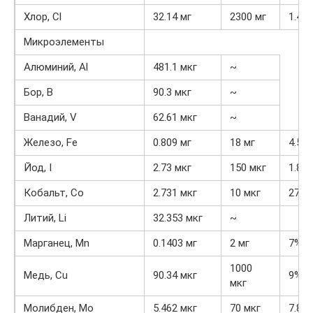
Хлор, Cl
32.14 мг
2300 мг
1.4%
Микроэлементы
Алюминий, Al
481.1 мкг
~
Бор, B
90.3 мкг
~
Ванадий, V
62.61 мкг
~
Железо, Fe
0.809 мг
18 мг
4.5%
Йод, I
2.73 мкг
150 мкг
1.8%
Кобальт, Co
2.731 мкг
10 мкг
27.3
Литий, Li
32.353 мкг
~
Марганец, Mn
0.1403 мг
2 мг
7%
1000
Медь, Cu
90.34 мкг
9%
мкг
Молибден, Mo
5.462 мкг
70 мкг
7.8%