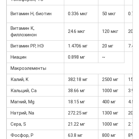
Витамин Н, биотин
0.336 мкг
50 мкг
0.7%
Витамин К,
24.6 мкг
120 мкг
20.5
филлохинон
Витамин РР, НЭ
1.4706 мг
20 мг
7.4%
Ниацин
0.898 мг
~
Макроэлементы
Калий, K
382.18 мг
2500 мг
15.3
Кальций, Ca
38.66 мг
1000 мг
3.9%
Магний, Mg
18.15 мг
400 мг
4.5%
Натрий, Na
272.25 мг
1300 мг
20.9
Сера, S
21.22 мг
1000 мг
2.1%
Фосфор, P
63.8 мг
800 мг
8%