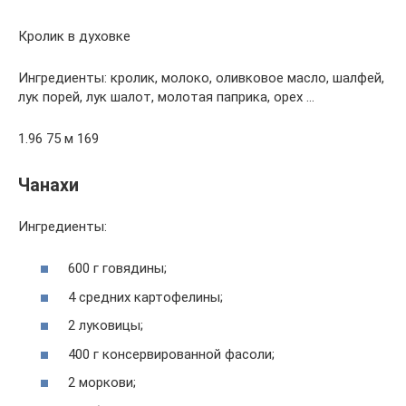
Кролик в духовке
Ингредиенты: кролик, молоко, оливковое масло, шалфей,
лук порей, лук шалот, молотая паприка, орех …
1.96 75 м 169
Чанахи
Ингредиенты:
600 г говядины;
4 средних картофелины;
2 луковицы;
400 г консервированной фасоли;
2 моркови;