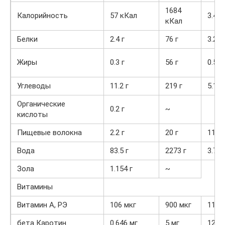
1684
Калорийность
57 кКал
3.4%
кКал
Белки
2.4 г
76 г
3.2%
Жиры
0.3 г
56 г
0.5%
Углеводы
11.2 г
219 г
5.1%
Органические
0.2 г
~
кислоты
Пищевые волокна
2.2 г
20 г
11%
Вода
83.5 г
2273 г
3.7%
Зола
1.154 г
~
Витамины
Витамин А, РЭ
106 мкг
900 мкг
11.8
бета Каротин
0.646 мг
5 мг
12.9