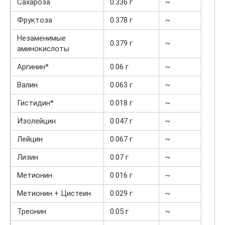
Сахароза
0.336 г
~
Фруктоза
0.378 г
~
Незаменимые
0.379 г
~
аминокислоты
Аргинин*
0.06 г
~
Валин
0.063 г
~
Гистидин*
0.018 г
~
Изолейцин
0.047 г
~
Лейцин
0.067 г
~
Лизин
0.07 г
~
Метионин
0.016 г
~
Метионин + Цистеин
0.029 г
~
Треонин
0.05 г
~