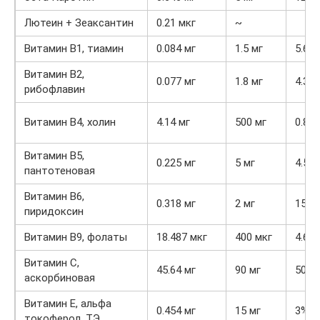
Лютеин + Зеаксантин
0.21 мкг
~
Витамин В1, тиамин
0.084 мг
1.5 мг
5.6%
Витамин В2,
0.077 мг
1.8 мг
4.3%
рибофлавин
Витамин В4, холин
4.14 мг
500 мг
0.8%
Витамин В5,
0.225 мг
5 мг
4.5%
пантотеновая
Витамин В6,
0.318 мг
2 мг
15.9
пиридоксин
Витамин В9, фолаты
18.487 мкг
400 мкг
4.6%
Витамин C,
45.64 мг
90 мг
50.7
аскорбиновая
Витамин Е, альфа
0.454 мг
15 мг
3%
токоферол, ТЭ