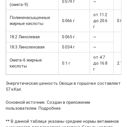
0.079 г
~
(омега-9)
от 11.2
Полиненасыщенные
0.066 г
до 20.6
0.6%
жирные кислоты
г
18:2 Линолевая
0.065 г
~
18:3 Линоленовая
0.034 г
~
от 4.7
Омега-6 жирные
0.1 г
до 16.8
2.1%
кислоты
г
Энергетическая ценность Овощи в горшочке составляет
57 кКал.
Основной источник: Создан в приложении
пользователем. Подробнее.
** В данной таблице указаны средние нормы витаминов