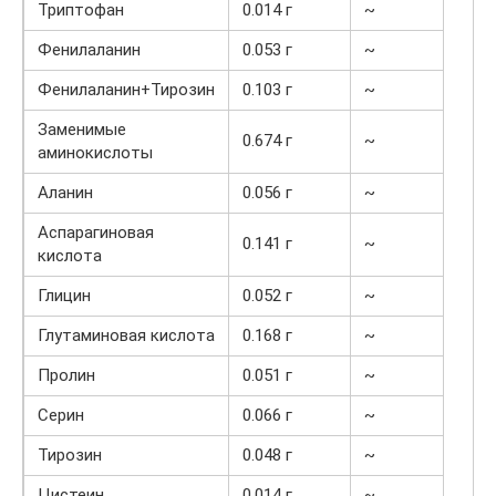
Триптофан
0.014 г
~
Фенилаланин
0.053 г
~
Фенилаланин+Тирозин
0.103 г
~
Заменимые
0.674 г
~
аминокислоты
Аланин
0.056 г
~
Аспарагиновая
0.141 г
~
кислота
Глицин
0.052 г
~
Глутаминовая кислота
0.168 г
~
Пролин
0.051 г
~
Серин
0.066 г
~
Тирозин
0.048 г
~
Цистеин
0.014 г
~