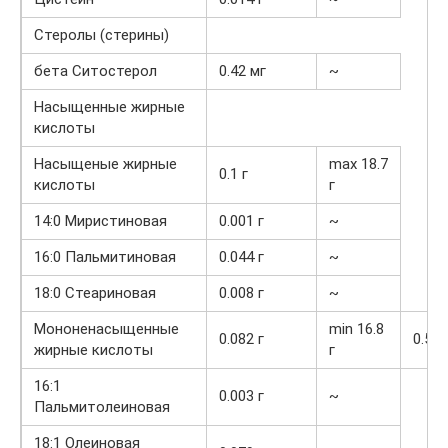
Стеролы (стерины)
бета Ситостерол
0.42 мг
~
Насыщенные жирные
кислоты
Насыщеные жирные
max 18.7
0.1 г
кислоты
г
14:0 Миристиновая
0.001 г
~
16:0 Пальмитиновая
0.044 г
~
18:0 Стеариновая
0.008 г
~
Мононенасыщенные
min 16.8
0.082 г
0.5%
жирные кислоты
г
16:1
0.003 г
~
Пальмитолеиновая
18:1 Олеиновая