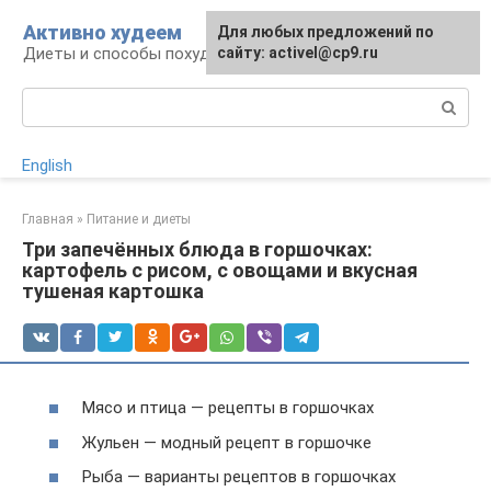
Перейти
Активно худеем
Для любых предложений по
к
Диеты и способы похудения
сайту: activel@cp9.ru
контенту
Поиск:
English
Главная
»
Питание и диеты
Три запечённых блюда в горшочках:
картофель с рисом, с овощами и вкусная
тушеная картошка
Мясо и птица — рецепты в горшочках
Жульен — модный рецепт в горшочке
Рыба — варианты рецептов в горшочках