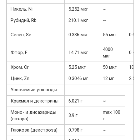
Никель, Ni
5.252 мкг
~
Рубидий, Rb
210.1 мкг
~
Селен, Se
0.336 мкг
55 мкг
0.6%
4000
Фтор, F
14.71 мкг
0.4%
мкг
Хром, Cr
5.25 мкг
50 мкг
10.5
Цинк, Zn
0.3046 мг
12 мг
2.5%
Усвояемые углеводы
Крахмал и декстрины
6.021 г
~
Моно- и дисахариды
max 100
3.9 г
(сахара)
г
Глюкоза (декстроза)
0.798 г
~