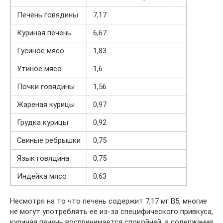
Печень говядины
7,17
Куриная печень
6,67
Гусиное мясо
1,83
Утиное мясо
1,6
Почки говядины
1,56
Жареная курицы
0,97
Грудка курицы
0,92
Свиные ребрышки
0,75
Язык говядина
0,75
Индейка мясо
0,63
Несмотря на то что печень содержит 7,17 мг В5, многие
не могут употреблять ее из-за специфического привкуса,
куриная печень воспринимается спокойней, а содержания