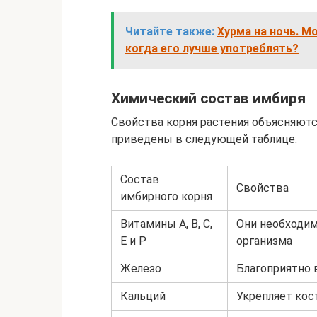
Читайте также:
Хурма на ночь. М
когда его лучше употреблять?
Химический состав имбиря
Свойства корня растения объясняют
приведены в следующей таблице:
Состав
Свойства
имбирного корня
Витамины А, В, С,
Они необходим
Е и Р
организма
Железо
Благоприятно 
Кальций
Укрепляет кост