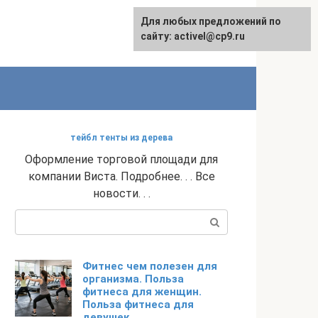
Для любых предложений по
English
сайту: activel@cp9.ru
тейбл тенты из дерева
Оформление торговой площади для
компании Виста. Подробнее. . . Все
новости. . .
Поиск:
Фитнес чем полезен для
организма. Польза
фитнеса для женщин.
Польза фитнеса для
девушек