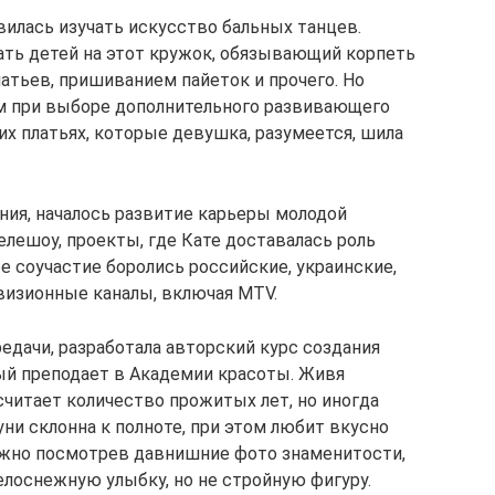
илась изучать искусство бальных танцев.
ть детей на этот кружок, обязывающий корпеть
тьев, пришиванием пайеток и прочего. Но
м при выборе дополнительного развивающего
ких платьях, которые девушка, разумеется, шила
ия, началось развитие карьеры молодой
лешоу, проекты, где Кате доставалась роль
ее соучастие боролись российские, украинские,
визионные каналы, включая MTV.
едачи, разработала авторский курс создания
ый преподает в Академии красоты. Живя
читает количество прожитых лет, но иногда
уни склонна к полноте, при этом любит вкусно
ожно посмотрев давнишние фото знаменитости,
елоснежную улыбку, но не стройную фигуру.