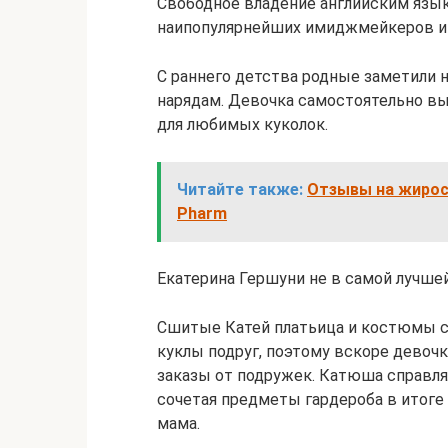
Свободное владение английским язык
наипопулярнейших имиджмейкеров и
С раннего детства родные заметили 
нарядам. Девочка самостоятельно вы
для любимых куколок.
Читайте также:
Отзывы на жиросж
Pharm
Екатерина Гершуни не в самой лучше
Сшитые Катей платьица и костюмы си
куклы подруг, поэтому вскоре девоч
заказы от подружек. Катюша справл
сочетая предметы гардероба в итоге
мама.