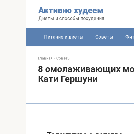
Перейти
Активно худеем
к
контенту
Диеты и способы похудения
Питание и диеты
Советы
Фит
Главная
»
Советы
8 омолаживающих мод
Кати Гершуни