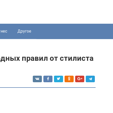
нес
Другое
ных правил от стилиста