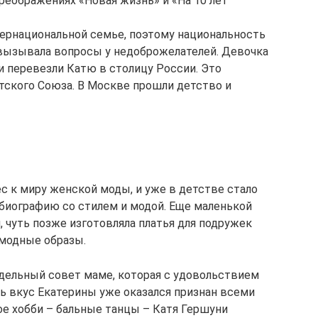
реображениях «Новая жизнь» и «На 10 лет
тернациональной семье, поэтому национальность
вызывала вопросы у недоброжелателей. Девочка
ли перевезли Катю в столицу России. Это
етского Союза. В Москве прошли детство и
с к миру женской моды, и уже в детстве стало
 биографию со стилем и модой. Еще маленькой
, чуть позже изготовляла платья для подружек
 модные образы.
 дельный совет маме, которая с удовольствием
ь вкус Екатерины уже оказался признан всеми
е хобби – бальные танцы – Катя Гершуни