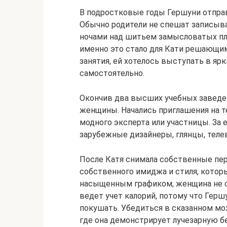
В подростковые годы Гершуни отправ
Обычно родители не спешат записыва
ночами над шитьем замысловатых пла
именно это стало для Кати решающи
занятия, ей хотелось выступать в яр
самостоятельно.
Окончив два высших учебных заведен
женщины. Начались приглашения на те
модного эксперта или участницы. За 
зарубежные дизайнеры, глянцы, теле
После Катя снимала собственные пер
собственного имиджа и стиля, котор
насыщенным графиком, женщина не с
ведет учет калорий, потому что Герш
покушать. Убедиться в сказанном м
где она демонстрирует лучезарную б