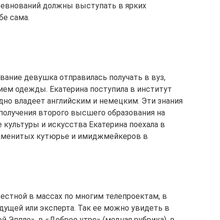
оревнований должны выступать в ярких
бе сама.
вание девушка отправилась получать в вуз,
нием одежды. Екатерина поступила в институт
дно владеет английским и немецким. Эти знания
 получения второго высшего образования на
 культуры и искусства Екатерина поехала в
знаменитых кутюрье и имиджмейкеров в
естной в массах по многим телепроектам, в
дущей или эксперта. Так ее можно увидеть в
 Эппле», в «Доброе утро» (модная рубрика), в