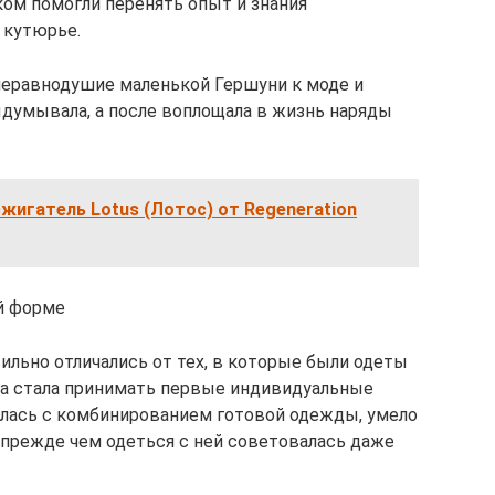
ом помогли перенять опыт и знания
 кутюрье.
неравнодушие маленькой Гершуни к моде и
думывала, а после воплощала в жизнь наряды
игатель Lotus (Лотос) от Regeneration
й форме
льно отличались от тех, в которые были одеты
ка стала принимать первые индивидуальные
ялась с комбинированием готовой одежды, умело
 прежде чем одеться с ней советовалась даже