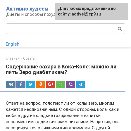
Перейти
Активно худеем
Для любых предложений по
к
Диеты и способы похудения
сайту: activel@cp9.ru
контенту
Поиск:
English
Главная
»
Советы
Содержание сахара в Кока-Коле: можно ли
пить Зеро диабетикам?
Ответ на вопрос, толстеют ли от колы zero, многим
кажется неоднозначным. С одной стороны, кола, как и
любые другие сладкие газированные напитки,
несовместима с диетическим питанием. Напротив, она
ассоциируется с лишними килограммами. С другой