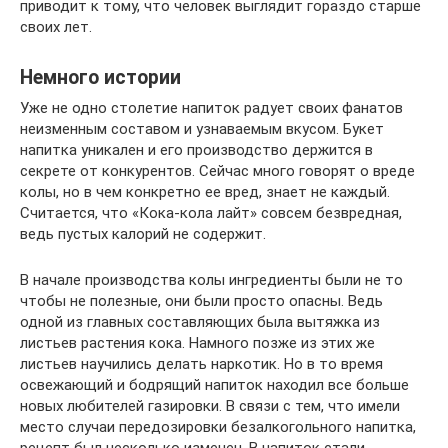
приводит к тому, что человек выглядит гораздо старше
своих лет.
Немного истории
Уже не одно столетие напиток радует своих фанатов
неизменным составом и узнаваемым вкусом. Букет
напитка уникален и его производство держится в
секрете от конкурентов. Сейчас много говорят о вреде
колы, но в чем конкретно ее вред, знает не каждый.
Считается, что «Кока-кола лайт» совсем безвредная,
ведь пустых калорий не содержит.
В начале производства колы ингредиенты были не то
чтобы не полезные, они были просто опасны. Ведь
одной из главных составляющих была вытяжка из
листьев растения кока. Намного позже из этих же
листьев научились делать наркотик. Но в то время
освежающий и бодрящий напиток находил все больше
новых любителей газировки. В связи с тем, что имели
место случаи передозировки безалкогольного напитка,
рецепт был несколько изменен. В напиток стали