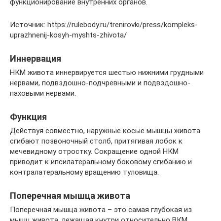
функционирование внутренних органов.
Источник: https://rulebody.ru/trenirovki/press/kompleks-
uprazhnenij-kosyh-myshts-zhivota/
Иннервация
НКМ живота иннервируется шестью нижними грудными
нервами, подвздошно-подчревными и подвздошно-
паховыми нервами.
Функция
Действуя совместно, наружные косые мышцы живота
сгибают позвоночный столб, притягивая лобок к
мечевидному отростку. Сокращение одной НКМ
приводит к ипсилатеральному боковому сгибанию и
контралатеральному вращению туловища.
Поперечная мышца живота
Поперечная мышца живота – это самая глубокая из
мышц живота, лежащая кнутри относительно ВКМ