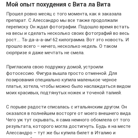
Мой опыт похудения с Вита ла Вита
Прошел ровно месяц с того момента, как я заказала
препарат. С Алессандро мы все также продолжали
переписку. Он ждал фотографии. Подошло время встать
на весы и сделать несколько своих фотографий во весь
рост…. Та-да-а-а-ам! 62 килограмма. Вот это новость. И
прошло всего – ничего, несколько недель. О таком
сюрпризе я даже мечтать не смела.
Пригласила свою подружку домой, устроили
фотосессию. Фигура вышла просто отменной. Для
позирования специально купила маленькое черное
платье, хотела, чтобы можно было наслаждаться видом
моих красивых, подтянутых ножек и точеной талией.
С порыве радости списалась с итальянским другом. Он
оказался в полнейшем восторге от моего внешнего вида.
Чего уж тут скрывать, я сама немного обомлела от того
результата, которого могла достигнуть. Будь я на месте
Алессандро – тут же бы купила билет в Италию и