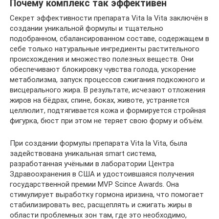
Почему комплекс так эффективен
Секрет эффективности препарата Vita la Vita заключён в
создании уникальной формулы и тщательно
подобранном, сбалансированном составе, содержащем в
себе только натуральные ингредиенты растительного
происхождения и множество полезных веществ. Они
обеспечивают блокировку чувства голода, ускорение
метаболизма, запуск процессов сжигания подкожного и
висцерального жира. В результате, исчезают отложения
жиров на бёдрах, спине, боках, животе, устраняется
целлюлит, подтягивается кожа и формируется стройная
фигурка, бюст при этом не теряет свою форму и объём.
При создании формулы препарата Vita la Vita, была
задействована уникальная smart система,
разработанная учёными в лаборатории Центра
Здравоохранения в США и удостоившаяся получения
государственной премии MVP Scince Awards. Она
стимулирует выработку гормона иризина, что помогает
стабилизировать вес, расщеплять и сжигать жиры в
области проблемных зон там, где это необходимо,