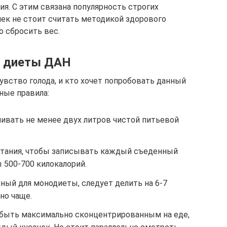
я. С этим связана популярность строгих
ек не стоит считать методикой здорового
о сбросить вес.
и диеты ДАН
чувство голода, и кто хочет попробовать данный
ные правила:
вать не менее двух литров чистой питьевой
итания, чтобы записывать каждый съеденный
ы 500-700 килокалорий.
ный для монодиеты, следует делить на 6-7
но чаще.
 быть максимально сконцентрированным на еде,