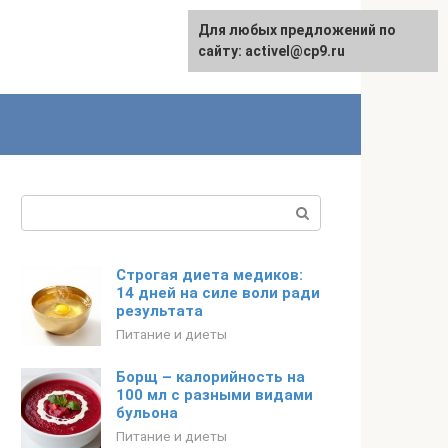
Для любых предложений по
English
сайту: activel@cp9.ru
Поиск:
Строгая диета медиков:
14 дней на силе воли ради
результата
Питание и диеты
Борщ – калорийность на
100 мл с разными видами
бульона
Питание и диеты