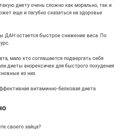
такую диету очень сложно как морально, так и
ожет еще и пагубно сказаться на здоровье
 ДАН остается быстрое снижение веса. По
урс.
ата, мало кто соглашается подвергать себя
али диеты анорексичек для быстрого похудения
сновные из них.
 эффективная витаминно-белковая диета
но
те своего зайца?