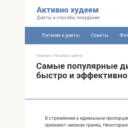
Перейти
Активно худеем
к
контенту
Диеты и способы похудения
Питание и диеты
Советы
Фит
Главная
»
Питание и диеты
Самые популярные ди
быстро и эффективно
В стремлении к идеальным пропорци
признают никаких границ. Некоторы