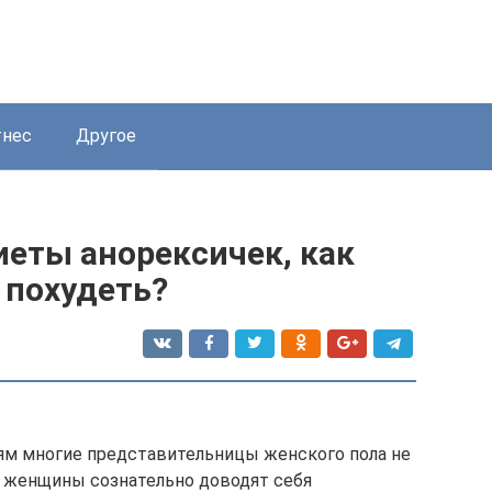
нес
Другое
еты анорексичек, как
 похудеть?
ям многие представительницы женского пола не
е женщины сознательно доводят себя