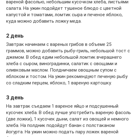
вареной фасолью, небольшим кусочком хлеба, листьями
салата. На ужин подойдет тушеное блюдо с цветной
капустой и томатами, ломтик сыра и печеное яблоко,
куда можно добавить ложку меда.
2 день
Завтрак начинаем с вареных грибов в объеме 25
граммов, можно добавить рыбу-гриль, небольшой тост с
джемом. В обед едим небольшой ломтик вчерашнего
хлеба с сыром, виноградинки, салатик с овощами и
оливковым маслом. Полдничаем овощным супом с
яблоком и тостом. На ужин рекомендуют печеную рыбу
со сладким перцем, яблоко, 1 вареную картошку.
3 день
На завтрак съедаем 1 вареное яйцо и подсушенный
кусочек хлеба. В обед лучше употребить вареную фасоль
(две ложки), 1 кусочек дыни, салат из овощей и немного
хлеба. На полдник подойдут банан с полстаканом
йогурта. На ужин можно подать пару ложек вареной