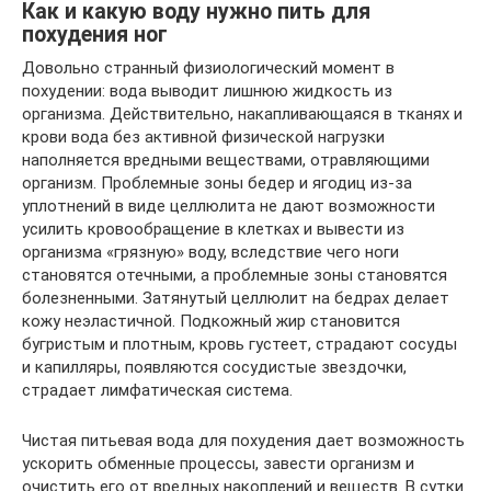
Как и какую воду нужно пить для
похудения ног
Довольно странный физиологический момент в
похудении: вода выводит лишнюю жидкость из
организма. Действительно, накапливающаяся в тканях и
крови вода без активной физической нагрузки
наполняется вредными веществами, отравляющими
организм. Проблемные зоны бедер и ягодиц из-за
уплотнений в виде целлюлита не дают возможности
усилить кровообращение в клетках и вывести из
организма «грязную» воду, вследствие чего ноги
становятся отечными, а проблемные зоны становятся
болезненными. Затянутый целлюлит на бедрах делает
кожу неэластичной. Подкожный жир становится
бугристым и плотным, кровь густеет, страдают сосуды
и капилляры, появляются сосудистые звездочки,
страдает лимфатическая система.
Чистая питьевая вода для похудения дает возможность
ускорить обменные процессы, завести организм и
очистить его от вредных накоплений и веществ. В сутки