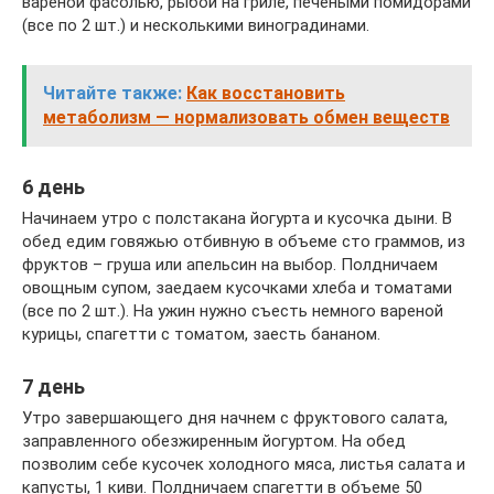
вареной фасолью, рыбой на гриле, печеными помидорами
(все по 2 шт.) и несколькими виноградинами.
Читайте также:
Как восстановить
метаболизм — нормализовать обмен веществ
6 день
Начинаем утро с полстакана йогурта и кусочка дыни. В
обед едим говяжью отбивную в объеме сто граммов, из
фруктов – груша или апельсин на выбор. Полдничаем
овощным супом, заедаем кусочками хлеба и томатами
(все по 2 шт.). На ужин нужно съесть немного вареной
курицы, спагетти с томатом, заесть бананом.
7 день
Утро завершающего дня начнем с фруктового салата,
заправленного обезжиренным йогуртом. На обед
позволим себе кусочек холодного мяса, листья салата и
капусты, 1 киви. Полдничаем спагетти в объеме 50