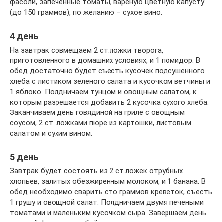
фасоли, запеченные томаты, вареную цветную капусту
(до 150 граммов), по желанию – сухое вино.
4 день
На завтрак совмещаем 2 ст.ложки творога,
приготовленного в домашних условиях, и 1 помидор. В
обед достаточно будет съесть кусочек подсушенного
хлеба с листиком зеленого салата и кусочком ветчины и
1 яблоко. Полдничаем тунцом и овощным салатом, к
которым разрешается добавить 2 кусочка сухого хлеба.
Заканчиваем день говядиной на гриле с овощным
соусом, 2 ст. ложками пюре из картошки, листовым
салатом и сухим вином.
5 день
Завтрак будет состоять из 2 ст.ложек отрубных
хлопьев, залитых обезжиренным молоком, и 1 банана. В
обед необходимо сварить сто граммов креветок, съесть
1 грушу и овощной салат. Полдничаем двумя печеными
томатами и маленьким кусочком сыра. Завершаем день