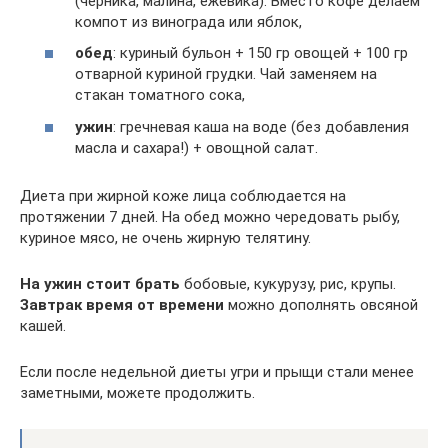
(черника, малина, ежевика). Вместо кофе делаем
компот из винограда или яблок,
обед
: куриный бульон + 150 гр овощей + 100 гр
отварной куриной грудки. Чай заменяем на
стакан томатного сока,
ужин
: гречневая каша на воде (без добавления
масла и сахара!) + овощной салат.
Диета при жирной коже лица соблюдается на
протяжении 7 дней. На обед можно чередовать рыбу,
куриное мясо, не очень жирную телятину.
На ужин стоит брать
бобовые, кукурузу, рис, крупы.
Завтрак время от времени
можно дополнять овсяной
кашей.
Если после недельной диеты угри и прыщи стали менее
заметными, можете продолжить.