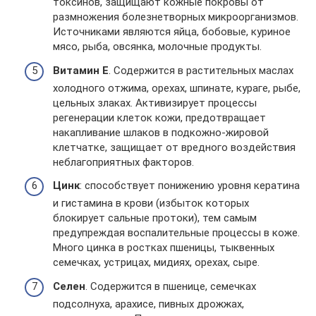
токсинов, защищают кожные покровы от
размножения болезнетворных микроорганизмов.
Источниками являются яйца, бобовые, куриное
мясо, рыба, овсянка, молочные продукты.
Витамин Е
. Содержится в растительных маслах
холодного отжима, орехах, шпинате, кураге, рыбе,
цельных злаках. Активизирует процессы
регенерации клеток кожи, предотвращает
накапливание шлаков в подкожно-жировой
клетчатке, защищает от вредного воздействия
неблагоприятных факторов.
Цинк
: способствует понижению уровня кератина
и гистамина в крови (избыток которых
блокирует сальные протоки), тем самым
предупреждая воспалительные процессы в коже.
Много цинка в ростках пшеницы, тыквенных
семечках, устрицах, мидиях, орехах, сыре.
Селен
. Содержится в пшенице, семечках
подсолнуха, арахисе, пивных дрожжах,