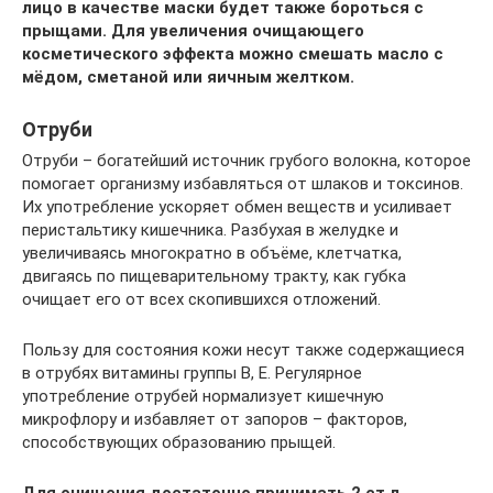
лицо в качестве маски будет также бороться с
прыщами. Для увеличения очищающего
косметического эффекта можно смешать масло с
мёдом, сметаной или яичным желтком.
Отруби
Отруби – богатейший источник грубого волокна, которое
помогает организму избавляться от шлаков и токсинов.
Их употребление ускоряет обмен веществ и усиливает
перистальтику кишечника. Разбухая в желудке и
увеличиваясь многократно в объёме, клетчатка,
двигаясь по пищеварительному тракту, как губка
очищает его от всех скопившихся отложений.
Пользу для состояния кожи несут также содержащиеся
в отрубях витамины группы В, Е. Регулярное
употребление отрубей нормализует кишечную
микрофлору и избавляет от запоров – факторов,
способствующих образованию прыщей.
Для очищения достаточно принимать 2 ст.л.