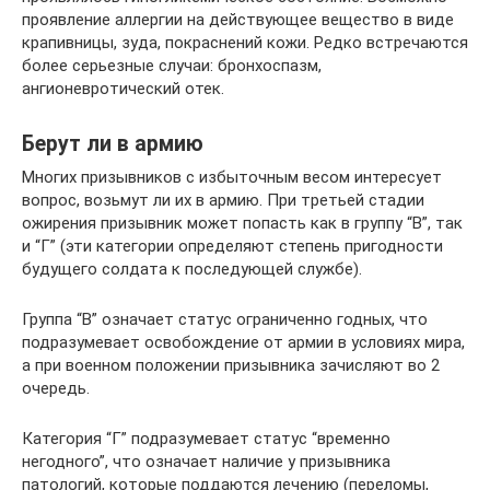
проявление аллергии на действующее вещество в виде
крапивницы, зуда, покраснений кожи. Редко встречаются
более серьезные случаи: бронхоспазм,
ангионевротический отек.
Берут ли в армию
Многих призывников с избыточным весом интересует
вопрос, возьмут ли их в армию. При третьей стадии
ожирения призывник может попасть как в группу “В”, так
и “Г” (эти категории определяют степень пригодности
будущего солдата к последующей службе).
Группа “В” означает статус ограниченно годных, что
подразумевает освобождение от армии в условиях мира,
а при военном положении призывника зачисляют во 2
очередь.
Категория “Г” подразумевает статус “временно
негодного”, что означает наличие у призывника
патологий, которые поддаются лечению (переломы,