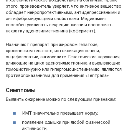
и холекинетическое воздействие на организм. Кроме
этого, производитель уверяет, что активное вещество
обладает нейропротективными, антидепрессивными и
антифиброзирующими свойствами. Медикамент
способен усиливать секрецию желчи и восполнять
нехватку аденозилметионина (кофермент).
Назначают препарат при жировом гепатозе,
хроническом гепатите, интоксикации печени,
энцефалопатии, ангиохолите. Генетические нарушения,
влияющие на цикл аденозилметионина и вырывающие
гомоцистинурию или гипергомоцистеинемию, являются
противопоказаниями для применения «Гептрала».
Симптомы
Выявить ожирение можно по следующим признакам:
ИМТ значительно превышает норму;
появление одышки при любой физической
активности;