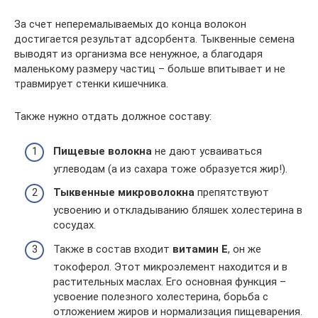
За счет неперемалываемых до конца волокон
достигается результат адсорбента. Тыквенные семена
выводят из организма все ненужное, а благодаря
маленькому размеру частиц – больше впитывает и не
травмирует стенки кишечника.
Также нужно отдать должное составу:
Пищевые волокна
не дают усваиваться
углеводам (а из сахара тоже образуется жир!).
Тыквенные микроволокна
препятствуют
усвоению и откладыванию бляшек холестерина в
сосудах.
Также в состав входит
витамин E
, он же
токоферол. Этот микроэлемент находится и в
растительных маслах. Его основная функция –
усвоение полезного холестерина, борьба с
отложением жиров и нормализация пищеварения.