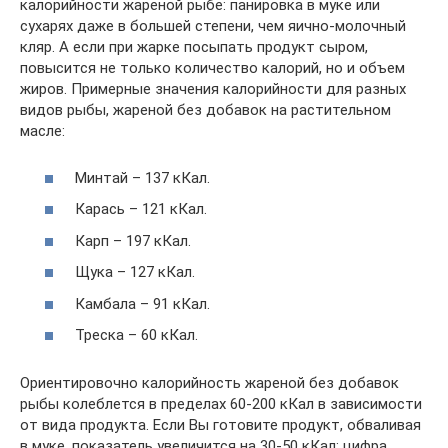
калорийности жареной рыбе: панировка в муке или
сухарях даже в большей степени, чем яично-молочный
кляр. А если при жарке посыпать продукт сыром,
повысится не только количество калорий, но и объем
жиров. Примерные значения калорийности для разных
видов рыбы, жареной без добавок на растительном
масле:
Минтай – 137 кКал.
Карась – 121 кКал.
Карп – 197 кКал.
Щука – 127 кКал.
Камбала – 91 кКал.
Треска – 60 кКал.
Ориентировочно калорийность жареной без добавок
рыбы колеблется в пределах 60-200 кКал в зависимости
от вида продукта. Если Вы готовите продукт, обваливая
в муке, показатель увеличится на 30-50 кКал: цифра