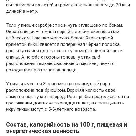
вытаскивали из сетей и громадных пикш весом до 20 кг и
длиной в метр.
Тело у пикши серебристое и чуть сплющено по бокам.
Окрас спинки – тёмный серый с лёгким сиреневатым
отблеском. Брюшко молочно-белое. Характерной
приметой пикш является поперечная чёрная полоска,
протянувшаяся вдоль всего туловища в нижней части
спины. А по обе стороны головы у этих рыб
расположены тёмные овальные отметины, чем-то
походящие на отпечаток пальца.
У пикши имеется 3 плавника на спинке, ещё пара
расположена под брюшком. Верхняя челюсть едва
заметно выступает вперёд. Рост рыбы продолжается на
протяжении долгих четырнадцати лет, а откладывать
икру пикши могут с 5-6-летнего возраста.
Состав, калорийность на 100 г, пищевая и
энергетическая ценность