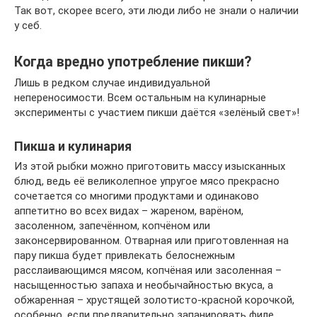
Так вот, скорее всего, эти люди либо не знали о наличии
у себ.
Когда вредно употребление пикши?
Лишь в редком случае индивидуальной
непереносимости. Всем остальным на кулинарные
эксперименты с участием пикши даётся «зелёный свет»!
Пикша и кулинария
Из этой рыбки можно приготовить массу изысканных
блюд, ведь её великолепное упругое мясо прекрасно
сочетается со многими продуктами и одинаково
аппетитно во всех видах – жареном, варёном,
засоленном, запечённом, копчёном или
законсервированном. Отварная или приготовленная на
пару пикша будет привлекать белоснежным
расслаивающимся мясом, копчёная или засоленная –
насыщенностью запаха и необычайностью вкуса, а
обжаренная – хрустящей золотисто-красной корочкой,
особенно, если предварительно запанировать филе