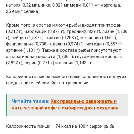
натрия, 0,32 мг цинка, 0,021 мг меди, 0,011 мг марганца,
25,9 мкг селена.
Кроме того, в состав мякоти рыбы входят триптофан
(0,212 г), изолейцин (0,871 г), треонин(0,829 г), лизин (1,736
г), лейцин (1,537 г), цистин (0,203 г), метионин (0,56 г),
фенилаланин (0,738 г), валин (0,974 г), гистидин (0,557 г),
аргинин (1,131 г). Также в составе рыбы присутствуют
аспарагиновая кислота (1,936 г), глутаминовая кислота
(2,822 г), серин (0,771 г) и аланин (1,143 г).
Калорийность пикши намного ниже калорийности других
представителей семейства тресковых.
Читайте также:
Как правильно заваривать и
пить зеленый кофе с имбирем для похудения
Калорийность пикши – 74 ккал на 100 г сырой рыбы.