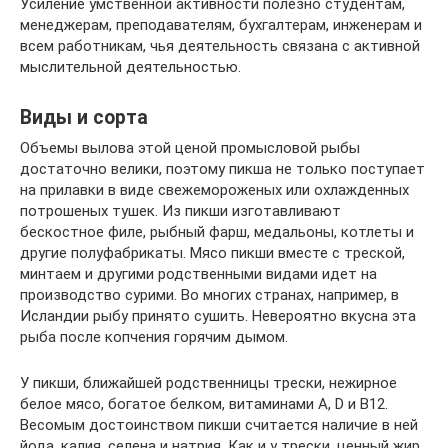
Усиление умственной активности полезно студентам,
менеджерам, преподавателям, бухгалтерам, инженерам и
всем работникам, чья деятельность связана с активной
мыслительной деятельностью.
Виды и сорта
Объемы вылова этой ценой промысловой рыбы
достаточно велики, поэтому пикша не только поступает
на прилавки в виде свежемороженых или охлажденных
потрошеных тушек. Из пикши изготавливают
бескостное филе, рыбный фарш, медальоны, котлеты и
другие полуфабрикаты. Мясо пикши вместе с треской,
минтаем и другими родственными видами идет на
производство сурими. Во многих странах, например, в
Исландии рыбу принято сушить. Невероятно вкусна эта
рыба после копчения горячим дымом.
У пикши, ближайшей родственницы трески, нежирное
белое мясо, богатое белком, витаминами A, D и B12.
Весомым достоинством пикши считается наличие в ней
йода, калия, селена и натрия. Как и у трески, ценный жир,