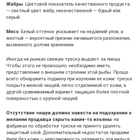
Жабры
. Цветовой показатель качественного продукта
— светлый цвет жабр, некачественной — бурый или
серый.
Мясо
. Белый оттенок указывает на недавний улов, а
желтый — вероятный признак начавшегося разложения,
вызванного долгим хранением.
Иногда на рынках свежую треску выдают за пикшу.
Чтобы этого не произошло, необходимо иметь
представление о внешнем строении этой рыбы. Проще
всего обнаружить подмену при изучении ее кожи: треска
покрыта мелкой чешуей, легко отделяемой от кожи, а
другой сравниваемый вариант защищен более плотной
поверхностью с крупной чешуей.
Отсутствие чешуи должно навести на подозрения о
желании продавца скрыть какие-то изъяны
: на
фабриках по обработке трески не принято удалять
защитный слой. Дополнительный недостаток продажи
филе без кожи — невозможность различить эти виды в