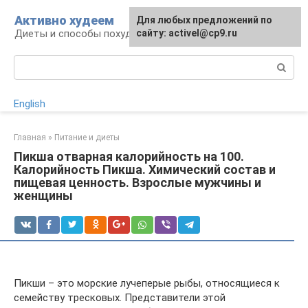
Перейти
Активно худеем
Для любых предложений по
к
Диеты и способы похудения
сайту: activel@cp9.ru
контенту
Поиск:
English
Главная
»
Питание и диеты
Пикша отварная калорийность на 100.
Калорийность Пикша. Химический состав и
пищевая ценность. Взрослые мужчины и
женщины
Пикши – это морские лучеперые рыбы, относящиеся к
семейству тресковых. Представители этой