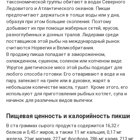
таксономической группы обитают в водах Северного
Ледовитого и Атлантического океанов. Пикши
предпочитают держаться в толще воды или у дна,
образуя при этом большие скопления. Поэтому
добывают их при помощи жаберных сетей, ярусов,
разноглубинных и донных тралов. Лидерами среди
поставщиков этой рыбы на международный рынок
считаются Норвегия и Великобритания.
В продажу пикша попадает в замороженном,
охлажденном, сушеном, соленом или копченом виде.
Упругое диетическое мясо этой рыбы подходит для
любого способа готовки. Его отваривают в воде и на
пару, запекают на гриле или в духовке, жарят в
небольшом количестве масла, тушат. Кроме этого, его
используют для приготовления рыбных котлет, супа и
начинок для различных видов выпечки.
Пищевая ценность и калорийность пикши
В ста граммах сырого продукта содержится 16,32 г
белков и 0,45 г жиров, а также 11 мг кальция, 0,17 мг
железа, 21мг магния, 227 мг фосфора, 286 мг калия, 213 мг