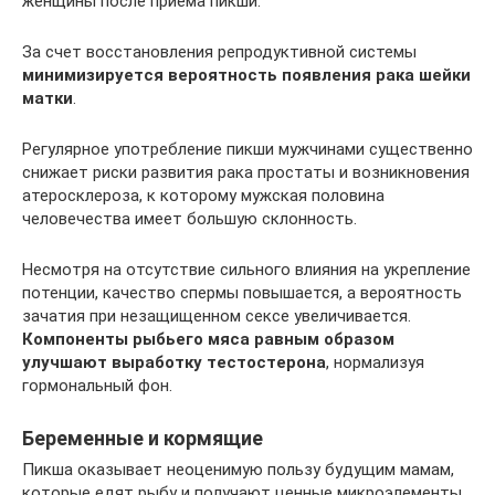
женщины после приема пикши.
За счет восстановления репродуктивной системы
минимизируется вероятность появления рака шейки
матки
.
Регулярное употребление пикши мужчинами существенно
снижает риски развития рака простаты и возникновения
атеросклероза, к которому мужская половина
человечества имеет большую склонность.
Несмотря на отсутствие сильного влияния на укрепление
потенции, качество спермы повышается, а вероятность
зачатия при незащищенном сексе увеличивается.
Компоненты рыбьего мяса равным образом
улучшают выработку тестостерона
, нормализуя
гормональный фон.
Беременные и кормящие
Пикша оказывает неоценимую пользу будущим мамам,
которые едят рыбу и получают ценные микроэлементы,