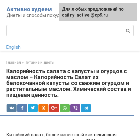
Перейти
Активно худеем
Для любых предложений по
к
Диеты и способы похудения
сайту: activel@cp9.ru
контенту
Поиск:
English
Главная
»
Питание и диеты
Калорийность салата с капусты и огурцов с
маслом – Калорийность Салат из
белокочанной капусты со свежим огурцом и
растительным маслом. Химический состав и
пищевая ценность.
Китайский салат, более известный как пекинская