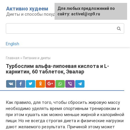
Перейти
Активно худеем
Для любых предложений по
к
Диеты и способы похудения
сайту: activel@cp9.ru
контенту
Поиск:
English
Главная
»
Питание и диеты
Турбослим альфа-липоевая кислота и L-
карнитин, 60 таблеток, Эвалар
Как правило, для того, чтобы сбросить жировую массу
необходимо уделять время спортивным тренировкам и
при этом кушать как можно меньше жирной и калорийной
пищи. Но не всегда строгая диета и физические нагрузки
дают желаемого результата. Причиной этому может