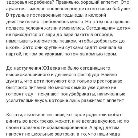
здоровья их ребенка? Правильно, хороший аппетит. Это
аукается тяжелое послевоенное детство наших бабушек.
В трудные послевоенные годы еды и калорий
действительно требовалось много. Но с тех пор прошло
полвека, условия жизни изменились. Сегодняшним детям
не приходится от зари до зари пахать в огороде,
наматывать километры пешком, чтобы добраться до
школы. Зато они круглыми сутками сидят сначала за
партой, потом за уроками, потом за компьютером.
До наступления XXI века не было сегодняшнего
высококалорийного и дешевого фастфуда. Наивно
думать, что дети получают его только в ресторанах
быстрого питания. Во многих семьях уже давно не
готовят еду – покупают полуфабрикаты, напичканные
усилителями вкуса, которые лишь разжигают аппетит.
Кстати, школьное питание, которое родители любят
винить во всех грехах, может, и не всегда вкусное, но по
своей полезности сбалансированное. А вред детям
наносят не школьные завтраки, а то, что наши чада