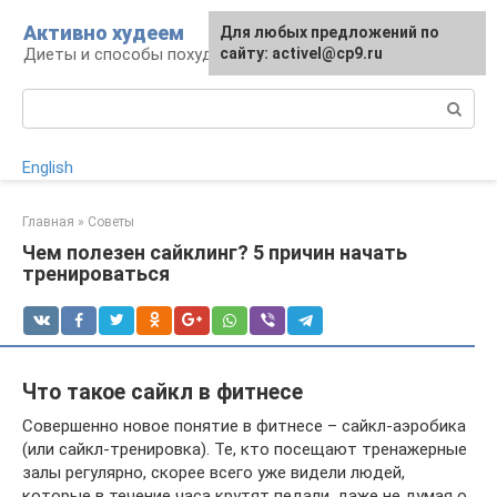
Перейти
Активно худеем
Для любых предложений по
к
Диеты и способы похудения
сайту: activel@cp9.ru
контенту
Поиск:
English
Главная
»
Советы
Чем полезен сайклинг? 5 причин начать
тренироваться
Что такое сайкл в фитнесе
Совершенно новое понятие в фитнесе – сайкл-аэробика
(или сайкл-тренировка). Те, кто посещают тренажерные
залы регулярно, скорее всего уже видели людей,
которые в течение часа крутят педали, даже не думая о