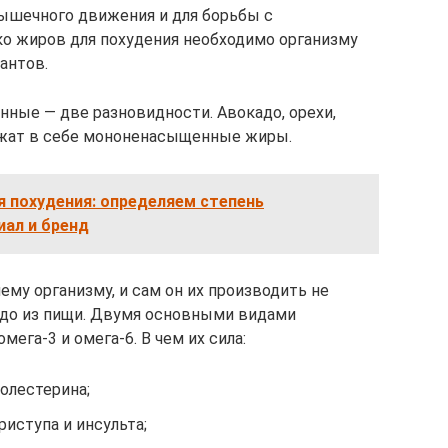
ышечного движения и для борьбы с
ко жиров для похудения необходимо организму
антов.
ые — две разновидности. Авокадо, орехи,
ржат в себе мононенасыщенные жиры.
 похудения: определяем степень
ал и бренд
у организму, и сам он их производить не
надо из пищи. Двумя основными видами
га-3 и омега-6. В чем их сила:
олестерина;
иступа и инсульта;