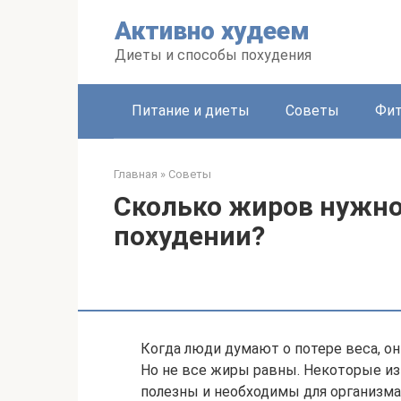
Перейти
Активно худеем
к
контенту
Диеты и способы похудения
Питание и диеты
Советы
Фит
Главная
»
Советы
Сколько жиров нужно
похудении?
Когда люди думают о потере веса, он
Но не все жиры равны. Некоторые из н
полезны и необходимы для организм