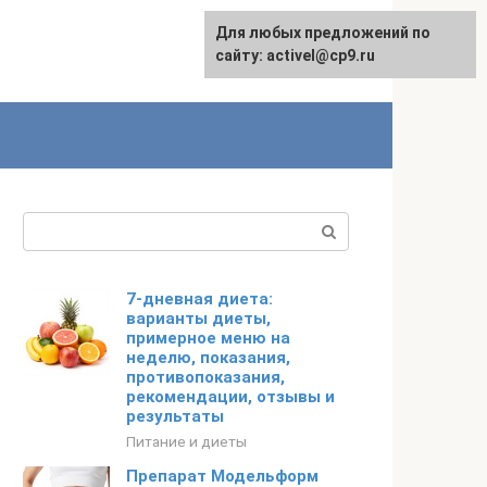
Для любых предложений по
English
сайту: activel@cp9.ru
Поиск:
7-дневная диета:
варианты диеты,
примерное меню на
неделю, показания,
противопоказания,
рекомендации, отзывы и
результаты
Питание и диеты
Препарат Модельформ