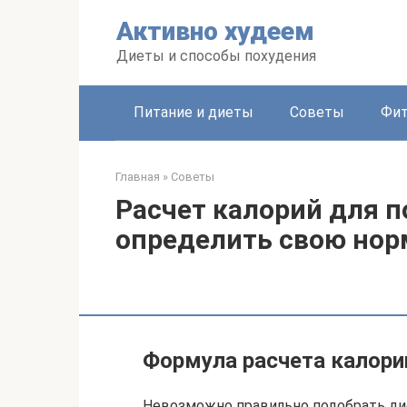
Перейти
Активно худеем
к
контенту
Диеты и способы похудения
Питание и диеты
Советы
Фит
Главная
»
Советы
Расчет калорий для п
определить свою нор
Формула расчета калори
Невозможно правильно подобрать диет