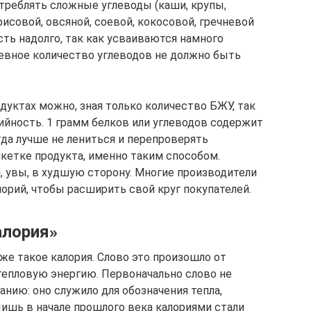
отреблять сложные углеводы (каши, крупы,
рисовой, овсяной, соевой, кокосовой, гречневой
ть надолго, так как усваиваются намного
евное количество углеводов не должно быть
дуктах можно, зная только количество БЖУ, так
ийность. 1 грамм белков или углеводов содержит
огда лучше не лениться и перепроверять
икетке продукта, именно таким способом.
, увы, в худшую сторону. Многие производители
орий, чтобы расширить свой круг покупателей.
алория»
же такое калория. Слово это произошло от
тепловую энергию. Первоначально слово не
нию: оно служило для обозначения тепла,
Лишь в начале прошлого века калориями стали