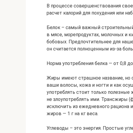
В процессе совершенствования своег
расчет калорий для похудения или наб
Белок – самый важный строительный 
в мясе, морепродуктах, молочных и к
бобовых. Предпочтительнее для наше
он считается полноценным из-за бол
Норма употребления белка — от 0,8 до
Жиры имеют страшное название, но он
ваши волосы, кожа и ногти и как осу
употреблять стоит только полезные ж
не злоупотреблять ими. Трансжиры (ф
исключить из ежедневного рациона и
жиров — 1 г на кг веса.
Углеводы – это энергия. Простые уг