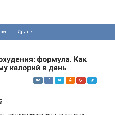
нес
Другое
охудения: формула. Как
му калорий в день
й
у для похудания или, напротив, для роста