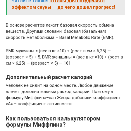
Читайте также:
Штаны для похудения с
эффектом сауны — до чего дошел прогресс!
В основе расчетов лежит базовая скорость обмена
веществ. Другими словами: базовая (базальная)
скорость метаболизма – Basal Metabolic Rate (BMR).
BMR мужчины = (вес в кг ×10) + (рост в см × 6,25) —
(возраст × 5) + 5. BMR женщины = (вес в кг ×10) + (рост в
см × 6,25) — (возраст × 5) — 161
Дополнительный расчет калорий
Человек не сидит на одном месте. Любое движение
влечет дополнительный расход калорий. Поэтому в
формулу Миффлина–сан Жеора добавили коэффициент
«А» – коэффициент активности.
Как пользоваться калькулятором
формулы Миффлина?