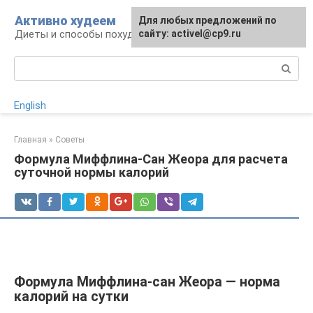
Перейти
Активно худеем
Для любых предложений по
к
Диеты и способы похудения
сайту: activel@cp9.ru
контенту
Поиск:
English
Главная
»
Советы
Формула Миффлина-Сан Жеора для расчета
суточной нормы калорий
Формула Миффлина-сан Жеора — норма
калорий на сутки