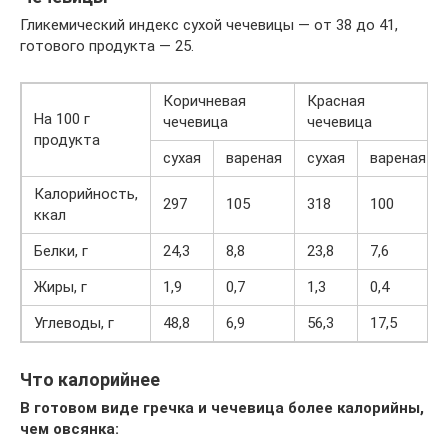
Гликемический индекс сухой чечевицы — от 38 до 41,
готового продукта — 25.
Коричневая
Красная
На 100 г
чечевица
чечевица
продукта
сухая
вареная
сухая
вареная
Калорийность,
297
105
318
100
ккал
Белки, г
24,3
8,8
23,8
7,6
Жиры, г
1,9
0,7
1,3
0,4
Углеводы, г
48,8
6,9
56,3
17,5
Что калорийнее
В готовом виде гречка и чечевица более калорийны,
чем овсянка: