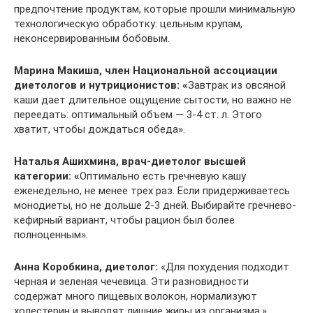
предпочтение продуктам, которые прошли минимальную
технологическую обработку: цельным крупам,
неконсервированным бобовым.
Марина Макиша, член Национальной ассоциации
диетологов и нутриционистов:
«
Завтрак из овсяной
каши дает длительное ощущение сытости, но важно не
переедать: оптимальный объем — 3-4 ст. л. Этого
хватит, чтобы дождаться обеда».
Наталья Ашихмина, врач-диетолог высшей
категории: «
Оптимально есть гречневую кашу
еженедельно, не менее трех раз. Если придерживаетесь
монодиеты, но не дольше 2-3 дней. Выбирайте гречнево-
кефирный вариант, чтобы рацион был более
полноценным».
Анна Коробкина, диетолог:
«Для похудения подходит
черная и зеленая чечевица. Эти разновидности
содержат много пищевых волокон, нормализуют
холестерин и выводят лишние жиры из организма.»