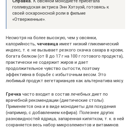
Справка.
К овсяной монодиете прибегала
голливудская актриса Энн Хэтэуэй, готовясь к
своей оскароносной роли в фильме
«Отверженные».
Несмотря на более высокую, чем у овсянки,
калорийность,
чечевица
имеет низкий гликемический
индекс, т. е. не вызывает резкого скачка сахара в крови,
богата белком (от 8 до 17 г на 100 г готового продукта),
практически не содержит жиров и дает
продолжительное чувство сытости, поэтому
эффективна в борьбе с избыточным весом. Это
любимый продукт вегетарианцев как альтернатива мясу.
Гречка
часто входит в состав лечебных диет по
врачебной рекомендации (диетические столы).
Применяется она и в виде монодиеты для похудения
(например, с добавлением кефира). Полезнее других
разновидностей ядрица, запаренная кипятком, т. к. в ней
сохраняется весь набор микроэлементов и витаминов.