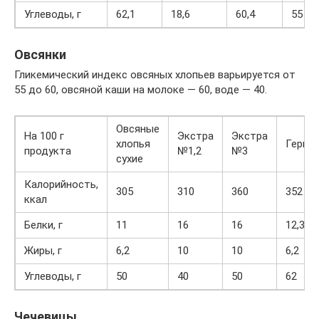
Углеводы, г
62,1
18,6
60,4
55
Овсянки
Гликемический индекс овсяных хлопьев варьируется от
55 до 60, овсяной каши на молоке — 60, воде — 40.
Овсяные
На 100 г
Экстра
Экстра
хлопья
Герку
продукта
№1,2
№3
сухие
Калорийность,
305
310
360
352
ккал
Белки, г
11
16
16
12,3
Жиры, г
6,2
10
10
6,2
Углеводы, г
50
40
50
62
Чечевицы