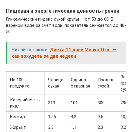
Пищевая и энергетическая ценность гречки
Гликемический индекс сухой крупы — от 50 до 60. В
вареном виде за счет воды показатель снижается до 40-
50.
Читайте также:
Диета 14 дней Минус 10 кг —
как похудеть за две недели
Зеле
На 100 г
Ядрица
Ядрица
Продел
гречк
продукта
сухая
отварная
сухой
сухая
Калорийность,
313
101
300
296
ккал
Белки, г
12,6
4,2
9,5
10,8
Жиры, г
3,3
1,1
2,3
3,2