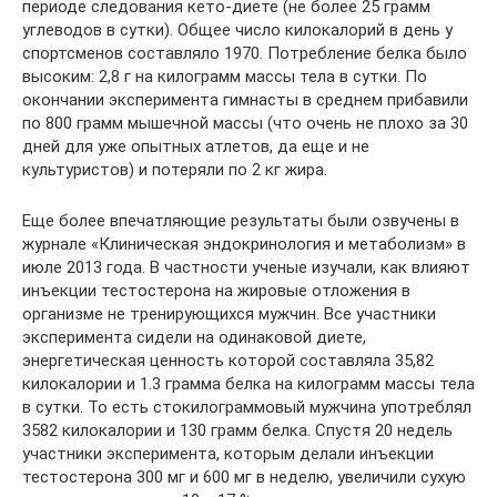
периоде следования кето-диете (не более 25 грамм
углеводов в сутки). Общее число килокалорий в день у
спортсменов составляло 1970. Потребление белка было
высоким: 2,8 г на килограмм массы тела в сутки. По
окончании эксперимента гимнасты в среднем прибавили
по 800 грамм мышечной массы (что очень не плохо за 30
дней для уже опытных атлетов, да еще и не
культуристов) и потеряли по 2 кг жира.
Еще более впечатляющие результаты были озвучены в
журнале «Клиническая эндокринология и метаболизм» в
июле 2013 года. В частности ученые изучали, как влияют
инъекции тестостерона на жировые отложения в
организме не тренирующихся мужчин. Все участники
эксперимента сидели на одинаковой диете,
энергетическая ценность которой составляла 35,82
килокалории и 1.3 грамма белка на килограмм массы тела
в сутки. То есть стокилограммовый мужчина употреблял
3582 килокалории и 130 грамм белка. Спустя 20 недель
участники эксперимента, которым делали инъекции
тестостерона 300 мг и 600 мг в неделю, увеличили сухую