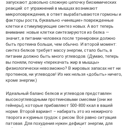
запускают довольно сложную цепочку биохимических
реакций: от упражнений в мышцах возникают
микроповреждения, в ответ вырабатываются гормоны и
факторы роста, буквально «чинящие» поврежденные
клетки и стимулирующие синтез новых. А вот теперь
внимание: новые клетки синтезируются из белка —
значит, в питании человека после тренировки должно
быть протеина больше, чем обычно. И второй момент:
синтез белков требует массу энергии, стало быть, в
питании должно быть много углеводов. (Думаю, теперь
вы поняли, почему «перекачать жир в мышцы»
физиологически невозможно? В жировых запасах нет ни
протеинов, ни углеводов! Из них нельзя «добыть» ничего,
кроме энергии.)
Идеальный баланс белков и углеводов представлен
высокоуглеводными протеиновыми смесями (они же
гейнеры), которые прибавляют 500-800 ккал в вашей
норме. Второй вариант – набирать это из нежирного
творога и куриных грудок с рисом. Всё равно ситуация
патовая. Для похудения нужен дефицит энергии, для