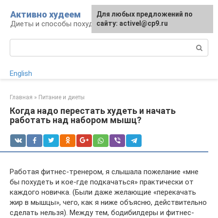
Перейти
Активно худеем
Для любых предложений по
к
Диеты и способы похудения
сайту: activel@cp9.ru
контенту
Поиск:
English
Главная
»
Питание и диеты
Когда надо перестать худеть и начать
работать над набором мышц?
Работая фитнес-тренером, я слышала пожелание «мне
бы похудеть и кое-где подкачаться» практически от
каждого новичка. (Были даже желающие «перекачать
жир в мышцы», чего, как я ниже объясню, действительно
сделать нельзя). Между тем, бодибилдеры и фитнес-