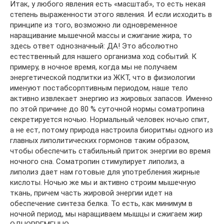
Итак, у любого явления есть «масштаб», то есть некая
степень выраженности этого явления. И если исходить в
принципе из того, возможно ли одновременное
наращивание мышечной массы и сжигание жира, то
здесь ответ однозначный: ДА! Это абсолютно
естественный для нашего организма ход событий. К
примеру, в ночное время, когда мы не получаем
энергетической подпитки из ЖКТ, что в физиологии
именуют постабсорптивным периодом, наше тело
активно извлекает энергию из жировых запасов. Именно
по этой причине до 80 % суточной нормы соматропина
секретируется ночью. Нормальный человек ночью спит,
а не ест, потому природа настроила биоритмы одного из
главных липолитических гормонов таким образом,
чтобы обеспечить стабильный приток энергии во время
ночного сна. Соматропин стимулирует липолиз, а
липолиз дает нам готовые для употребления жирные
кислоты. Ночью же мы и активно строим мышечную
ткань, причем часть жировой энергии идет на
обеспечение синтеза белка. То есть, как минимум в
ночной период, мы наращиваем мышцы и сжигаем жир