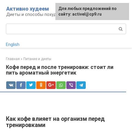
Перейти
Активно худеем
Для любых предложений по
к
Диеты и способы похудения
сайту: activel@cp9.ru
контенту
Поиск:
English
Главная
»
Питание и диеты
Кофе перед и после тренировки: стоит ли
пить ароматный энергетик
Как кофе влияет на организм перед
тренировками